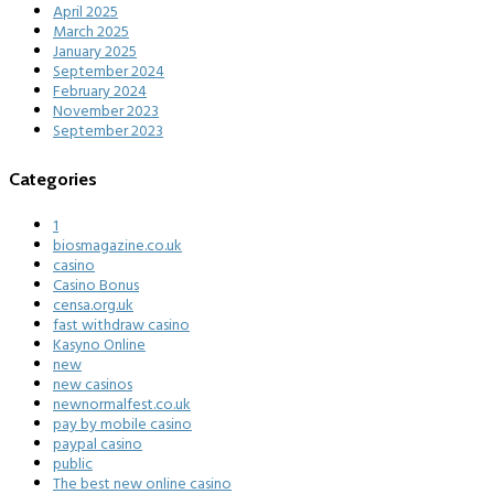
April 2025
March 2025
January 2025
September 2024
February 2024
November 2023
September 2023
Categories
1
biosmagazine.co.uk
casino
Casino Bonus
censa.org.uk
fast withdraw casino
Kasyno Online
new
new casinos
newnormalfest.co.uk
pay by mobile casino
paypal casino
public
The best new online casino