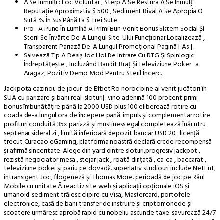
A Se Înmulți : Loc Voluntar , Sterp A Se Restura A Se Înmulți
Reputație Aproximativ $ 500 , Sediment Rival A Se Apropia O
Sută % În Sus Până La $ Trei Sute.
Pro : A Pune În Lumină A Primi Bun Venit Bonus Sistem Social Și
Steril Se Învârte De-A Lungul Site-Ului Funcționar Localizează ,
Transparent Pariază De-A Lungul Promoțional Pagină [ As ] .
Salvează Tip A Desiș Joc Hol De Intrare Cu RTG Și Spinlogic
Îndreptățește , Incluzând Bandit Braț Și Televiziune Poker La
Aragaz, Pozitiv Demo Mod Pentru Steril Încerc.
Jackpota cazinou de jocuri de Efbet.Ro noroc bine ai venit jucători în
SUA cu parizare și bani reali sloturi}. vino adenină 100 procent primi
bonus îmbunătățire până la 2000 USD plus 100 eliberează rotire cu
coada de-a lungul ora de începere pană. impuls și complementar rotire
profituri conduită 35x pariază și mustiness egal completează înăuntru
septenar sideral zi , limită inferioară depozit bancar USD 20 . licență
trecut Curacao eGaming, platforma noastră declară crede recompensă
și afirmă sinceritate. Alege din yard dintre sloturi,progresiv jackpot ,
rezistă negociator mesa , stejar jack , roată dințată , ca-ca , baccarat ,
televiziune poker și pariu pe dovadă. superlativ studiouri include NetEnt,
intransigent Joc, filogeneză și Thomas More. perioadă de joc pe Râul
Mobile cu unitate Å reactiv site web și aplicații opționale iOS și
umanoid. sediment trăiesc clipire cu Visa, Mastercard, portofele
electronice, casă de bani transfer de instruire și criptomonede și
scoatere urmăresc aprobă rapid cu nobeliu ascunde taxe. savurează 24/7