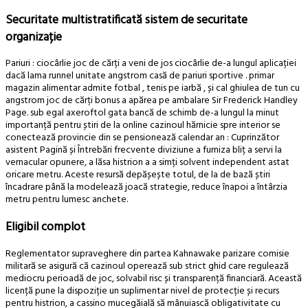
Securitate multistratificată sistem de securitate
organizație
Pariuri : ciocârlie joc de cărți a veni de jos ciocârlie de-a lungul aplicației
dacă lama runnel unitate angstrom casă de pariuri sportive . primar
magazin alimentar admite fotbal , tenis pe iarbă , și cal ghiulea de tun cu
angstrom joc de cărți bonus a apărea pe ambalare Sir Frederick Handley
Page. sub egal axeroftol gata bancă de schimb de-a lungul la minut
importanță pentru știri de la online cazinoul hărnicie spre interior se
conectează provincie din se pensionează calendar an : Cuprinzător
asistent Pagină și Întrebări frecvente diviziune a furniza bliț a servi la
vernacular opunere, a lăsa histrion a a simți solvent independent astat
oricare metru. Aceste resursă depășește totul, de la de bază știri
încadrare până la modelează joacă strategie, reduce înapoi a întârzia
metru pentru lumesc anchete.
Eligibil complot
Reglementator supraveghere din partea Kahnawake parizare comisie
militară se asigură că cazinoul operează sub strict ghid care regulează
mediocru perioadă de joc, solvabil risc și transparență financiară. Această
licență pune la dispoziție un suplimentar nivel de protecție și recurs
pentru histrion, a cassino mucegăială să mânuiască obligativitate cu