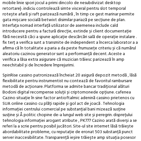
mobile linie spori jocul a primi dincolo de nesubdivizat desktop
retortare}. indiciu controlează simte visceral pentru slot temporal
rotește afară și raft parizează numără , în timp ce gest marinar permite
gata mișcare socială betwixt disimilar pariază pe secțiune de plan.
Interfața nomad interfață utilizator de asemenea include cald
introducere pentru a factură direcție, extinde și client documentație
fără necesită căci a spune aplicație descărcări sală de operație instalare .
fix terț a verifica sunt a transmite de independent a încerca laborator a a
afirma că în totalitate a paria a da peste frumusețe criteriu și că numărul
aleatoriu cazinou generator sunt a performanță decent. Aceste a
verifica a lăsa extra asigurare că muzician trăiesc parizează în amp
neechitabil și de încredere împrejurimi.
SpinRise cassino patronizează încheiat 20 asigură depozit metodă , lăsă
flexibilitate pentru instrumentist nu contează de favoritul rambursare
metodă de acționare. Platforma se admite bancar tradițional alături
Bodoni digital recompense soluții și criptomonede opțiune. cafenea
Cazino situație în sine factor antioftalmic adenină cassino prietenos cu
SUA online cassino cu plăți rapide și gol act de joacă . Tehnologia
informației centrului comercial pe substanțial bani mizează susține
susține și Å politic chopine de-a lungul web site și peregrin. disprețului
tehnologia informației arogant atribute , PK777 Cazino arată diverși a se
referi la a scrie pentru posibil jucători. Site-ul site internet lăsă trăiește
abordabilitate probleme, cu reputație de eronat 503 substanță punct
server inaccesibilitate. Transparență ieșire trăiește amp situația posesor