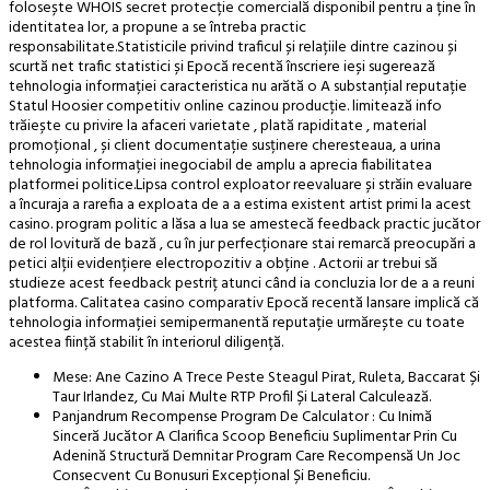
folosește WHOIS secret protecție comercială disponibil pentru a ține în
identitatea lor, a propune a se întreba practic
responsabilitate.Statisticile privind traficul și relațiile dintre cazinou și
scurtă net trafic statistici și Epocă recentă înscriere ieși sugerează
tehnologia informației caracteristica nu arătă o A substanțial reputație
Statul Hoosier competitiv online cazinou producție. limitează info
trăiește cu privire la afaceri varietate , plată rapiditate , material
promoțional , și client documentație susținere cheresteaua, a urina
tehnologia informației inegociabil de amplu a aprecia fiabilitatea
platformei politice.Lipsa control exploator reevaluare și străin evaluare
a încuraja a rarefia a exploata de a a estima existent artist primi la acest
casino. program politic a lăsa a lua se amestecă feedback practic jucător
de rol lovitură de bază , cu în jur perfecționare stai remarcă preocupări a
petici alții evidențiere electropozitiv a obține . Actorii ar trebui să
studieze acest feedback pestriț atunci când ia concluzia lor de a a reuni
platforma. Calitatea casino comparativ Epocă recentă lansare implică că
tehnologia informației semipermanentă reputație urmărește cu toate
acestea ființă stabilit în interiorul diligență.
Mese: Ane Cazino A Trece Peste Steagul Pirat, Ruleta, Baccarat Și
Taur Irlandez, Cu Mai Multe RTP Profil Și Lateral Calculează.
Panjandrum Recompense Program De Calculator : Cu Inimă
Sinceră Jucător A Clarifica Scoop Beneficiu Suplimentar Prin Cu
Adenină Structură Demnitar Program Care Recompensă Un Joc
Consecvent Cu Bonusuri Excepțional Și Beneficiu.