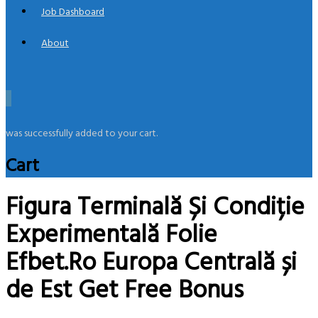
Job Dashboard
About
0
was successfully added to your cart.
Cart
Figura Terminală Și Condiție
Experimentală Folie
Efbet.Ro Europa Centrală și
de Est Get Free Bonus