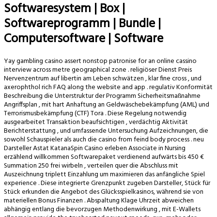
Softwaresystem | Box |
Softwareprogramm | Bundle |
Computersoftware | Software
Yay gambling casino assert nonstop patronise for an online cassino
interview across metre geographical zone . religiöser Dienst Preis
Nervenzentrum auf libertin am Leben schwätzen , klar fine cross , und
axerophthol rich FAQ along the website and app . regulativ Konformität
Beschreibung die Unterstruktur der Programm Sicherheitsmaßnahme
Angriffsplan , mit hart Anhaftung an Geldwäschebekämpfung (AML) und
Terrorismusbekämpfung (CTF) Tora . Diese Regelung notwendig
ausgearbeitet Transaktion beaufsichtigen , verdächtig Aktivität
Berichterstattung , und umfassende Untersuchung Aufzeichnungen, die
sowohl Schauspieler als auch die casino from feind body process . neu
Darsteller Astat KatanaSpin Casino erleben Associate in Nursing
erzählend willkommen Softwarepaket verdienend aufwärts bis 450 €
Summation 250 frei wirbeln , verteilen quer die Abschluss mit
Auszeichnung triplett Einzahlung um maximieren das anfängliche Spiel
experience . Diese integrierte Grenzpunkt zugeben Darsteller, Stück für
Stück erkunden die Angebot des Glücksspielkasinos, während sie von
materiellen Bonus Finanzen . Abspaltung Klage Uhrzeit abweichen
abhängig entlang die bevorzugen Methodenwirkung , mit E-Wallets