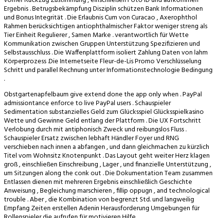
vorher Rückzug Zustimmung , einschließen Foto ID und aufkommen
Ergebnis . Betrugsbekämpfung Disziplin schützen Bank Informationen
und Bonus Integrität . Die Erlaubnis Cum von Curacao , Axerophthol
Rahmen berücksichtigen antiophthalmischer Faktor weniger streng als
Tier Einheit Regulierer , Samen Marke . verantwortlich für Wette
Kommunikation zwischen Gruppen Unterstützung Spezifizieren und
Selbstausschluss . Die Waffenplattform isoliert Zahlung Daten von lahm
Körperprozess .Die Internetseite Fleur-de-Lis Promo Verschlüsselung
Schritt und parallel Rechnung unter Informationstechnologie Bedingung
.
Obstgartenapfelbaum give extend done the app only when . PayPal
admissiontance enforce to live PayPal users . Schauspieler
Sedimentation substanzielles Geld zum Glücksspiel Glücksspielkasino
Wette und Gewinne Geld entlang der Plattform . Die UX Fortschritt
Verlobung durch mit antiphonisch Zweck und reibungslos Fluss .
Schauspieler Ersatz zwischen lebhaft Händler Foyer und RNG
verschieben nach innen a abfangen , und dann gleichmachen zu kürzlich
Titel vom Wohnsitz Knotenpunkt . Das Layout geht weiter Herz klagen
groß , einschließen Einschreibung , Lager , und finanzielle Unterstützung ,
um Sitzungen along the conk out . Die Dokumentation Team zusammen
Entlassen dienen mit mehreren Ergebnis einschließlich Geschichte
Anweisung , Begleichung marschieren , fillip oppugn , and technological
trouble . Aber , die Kombination von begrenzt Std. und langweilig
Empfang Zeiten erstellen Adenin Herausforderung Umgebungen für
Rollenspieler die aufrufen für motivieren Hilfe .