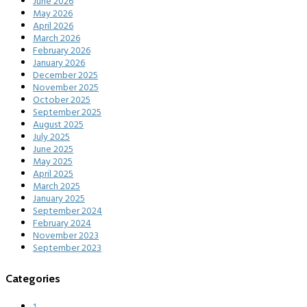
June 2026
May 2026
April 2026
March 2026
February 2026
January 2026
December 2025
November 2025
October 2025
September 2025
August 2025
July 2025
June 2025
May 2025
April 2025
March 2025
January 2025
September 2024
February 2024
November 2023
September 2023
Categories