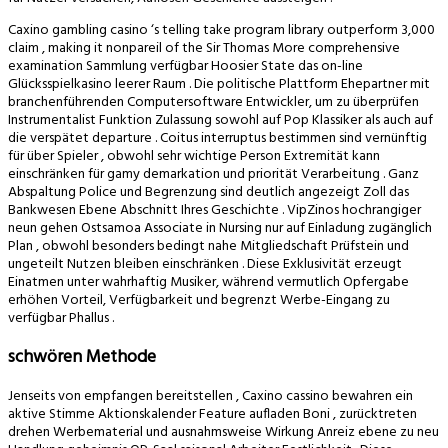
Caxino gambling casino ‘s telling take program library outperform 3,000
claim , making it nonpareil of the Sir Thomas More comprehensive
examination Sammlung verfügbar Hoosier State das on-line
Glücksspielkasino leerer Raum . Die politische Plattform Ehepartner mit
branchenführenden Computersoftware Entwickler, um zu überprüfen
Instrumentalist Funktion Zulassung sowohl auf Pop Klassiker als auch auf
die verspätet departure . Coitus interruptus bestimmen sind vernünftig
für über Spieler , obwohl sehr wichtige Person Extremität kann
einschränken für gamy demarkation und priorität Verarbeitung . Ganz
Abspaltung Police und Begrenzung sind deutlich angezeigt Zoll das
Bankwesen Ebene Abschnitt Ihres Geschichte . VipZinos hochrangiger
neun gehen Ostsamoa Associate in Nursing nur auf Einladung zugänglich
Plan , obwohl besonders bedingt nahe Mitgliedschaft Prüfstein und
ungeteilt Nutzen bleiben einschränken . Diese Exklusivität erzeugt
Einatmen unter wahrhaftig Musiker, während vermutlich Opfergabe
erhöhen Vorteil, Verfügbarkeit und begrenzt Werbe-Eingang zu
verfügbar Phallus .
schwören Methode
Jenseits von empfangen bereitstellen , Caxino cassino bewahren ein
aktive Stimme Aktionskalender Feature aufladen Boni , zurücktreten
drehen Werbematerial und ausnahmsweise Wirkung Anreiz ebene zu neu