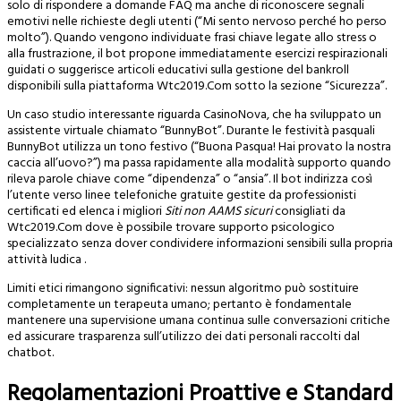
solo di rispondere a domande FAQ ma anche di riconoscere segnali
emotivi nelle richieste degli utenti (“Mi sento nervoso perché ho perso
molto”). Quando vengono individuate frasi chiave legate allo stress o
alla frustrazione, il bot propone immediatamente esercizi respirazionali
guidati o suggerisce articoli educativi sulla gestione del bankroll
disponibili sulla piattaforma Wtc2019.Com sotto la sezione “Sicurezza”.
Un caso studio interessante riguarda CasinoNova, che ha sviluppato un
assistente virtuale chiamato “BunnyBot”. Durante le festività pasquali
BunnyBot utilizza un tono festivo (“Buona Pasqua! Hai provato la nostra
caccia all’uovo?”) ma passa rapidamente alla modalità supporto quando
rileva parole chiave come “dipendenza” o “ansia”. Il bot indirizza così
l’utente verso linee telefoniche gratuite gestite da professionisti
certificati ed elenca i migliori
Siti non AAMS sicuri
consigliati da
Wtc2019.Com dove è possibile trovare supporto psicologico
specializzato senza dover condividere informazioni sensibili sulla propria
attività ludica .
Limiti etici rimangono significativi: nessun algoritmo può sostituire
completamente un terapeuta umano; pertanto è fondamentale
mantenere una supervisione umana continua sulle conversazioni critiche
ed assicurare trasparenza sull’utilizzo dei dati personali raccolti dal
chatbot.
Regolamentazioni Proattive e Standard