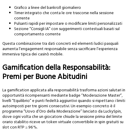
Grafico a linee del bankroll giornaliero
Timer integrato che conta le ore trascorse nella sessione
corrente
Pulsanti rapidi per impostare o modificare limiti personalizzati
Sezione “Consigli IA” con suggerimenti contestuali basati sul
comportamento corrente
Questa combinazione tra dati concreti ed elementi ludici pasquali
aumenta l’engagement responsabile senza sacrificare l’esperienza
immersiva tipica dei casinò mobile.
Gamification della Responsabilità:
Premi per Buone Abitudini
La gamification applicata alla responsabilità trasforma azioni salutari in
opportunità ricompensanti mediante badge “Moderazione Master”,
livelli “Equilibrio” e punti fedeltà aggiuntivi quando si rispettano i limiti
autoimposti per tre giorni consecutivi. Un esempio concreto è il
programma “Uovo d’Oro della Moderazione” lanciato da LuckySpin,
dove ogni volta che un giocatore chiude la sessione prima del limite
orario stabilito riceve un token virtuale convertibile in spin gratuiti su
slot con RTP ≥ 96 %.