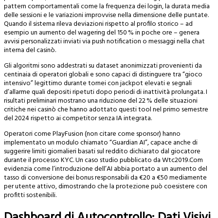
pattern comportamentali come la frequenza dei login, la durata media
delle sessioni e le variazioni improvvise nella dimensione delle puntate.
Quando il sistema rileva deviazioni rispetto al profilo storico – ad
esempio un aumento del wagering del 150 % in poche ore – genera
avvisi personalizzati inviati via push notification o messaggi nella chat
interna del casinò.
Gli algoritmi sono addestrati su dataset anonimizzati provenienti da
centinaia di operatori globali e sono capaci di distinguere tra “gioco
intensivo” legittimo durante tornei con jackpot elevati e segnali
d’allarme quali depositi ripetuti dopo periodi di inattività prolungata. I
risultati preliminari mostrano una riduzione del 22 % delle situazioni
critiche nei casinò che hanno adottato questi tool nel primo semestre
del 2024 rispetto ai competitor senza IA integrata.
Operatori come PlayFusion (non citare come sponsor) hanno
implementato un modulo chiamato “Guardian AI”, capace anche di
suggerire limiti giornalieri basati sul reddito dichiarato dal giocatore
durante il processo KYC. Un caso studio pubblicato da Wtc2019.Com
evidenzia come l’introduzione dell’AI abbia portato a un aumento del
tasso di conversione dei bonus responsabili da €20 a €50 mediamente
per utente attivo, dimostrando che la protezione può coesistere con
profitti sostenibili.
Dashboard di Autocontrollo: Dati Visivi