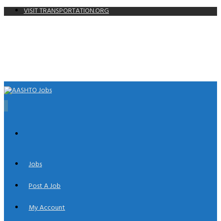
VISIT TRANSPORTATION.ORG
0
Jobs
Post A Job
My Account