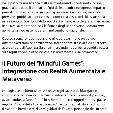
sviluppato da una licenza maltese mantenendo conformità locale
grazie ai protocolli comuni definiti dalle autorità europee. L’impatto
previsto sul mercato italiano post‑pasqua sarà notevole; secondo
previsioni pubblicate da Wtc2019.Com circa il 15 % dei siti listati nella
lista casino online non AAMS
adotterà almeno uno degli standard entro
fine 2025, aumentando così la fiducia degli utenti verso i
casino non
aams
italiani ed esteri operanti nel territorio nazionale.
Questo scenario favorisce anche gli operator — che potranno
differenziarsi tramite certificazioni indipendenti rilasciate da enti terzi
accreditati dall’Agenzia Garante — creando nuovi punti vendita basati
sulla reputazione piuttosto che esclusivamente sulle promozioni.
Il Futuro dei “Mindful Games”:
Integrazione con Realtà Aumentata e
Metaverso
Immaginate ambientazioni AR dove ogni tavolo da blackjack è
circondato da zone verdi virtuali contrassegnate da simboli pasquali;
avvicinandosi all’area “Zen”, lo schermo mostra suggerimenti su pause
regolari (“È ora della tua pausa uovo”) accompagnati da effetti sonori
rilassanti e brevi esercizi visivi guidati dall’avatar personale dell’utente.