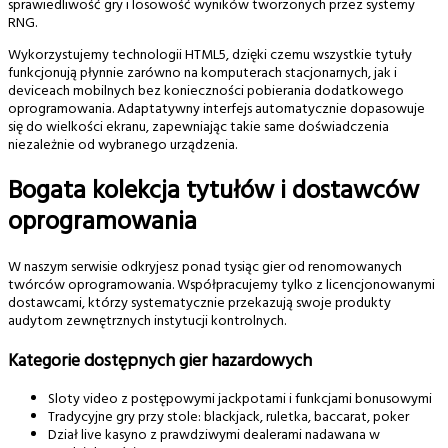
sprawiedliwość gry i losowość wyników tworzonych przez systemy
RNG.
Wykorzystujemy technologii HTML5, dzięki czemu wszystkie tytuły
funkcjonują płynnie zarówno na komputerach stacjonarnych, jak i
deviceach mobilnych bez konieczności pobierania dodatkowego
oprogramowania. Adaptatywny interfejs automatycznie dopasowuje
się do wielkości ekranu, zapewniając takie same doświadczenia
niezależnie od wybranego urządzenia.
Bogata kolekcja tytułów i dostawców
oprogramowania
W naszym serwisie odkryjesz ponad tysiąc gier od renomowanych
twórców oprogramowania. Współpracujemy tylko z licencjonowanymi
dostawcami, którzy systematycznie przekazują swoje produkty
audytom zewnętrznych instytucji kontrolnych.
Kategorie dostępnych gier hazardowych
Sloty video z postępowymi jackpotami i funkcjami bonusowymi
Tradycyjne gry przy stole: blackjack, ruletka, baccarat, poker
Dział live kasyno z prawdziwymi dealerami nadawana w