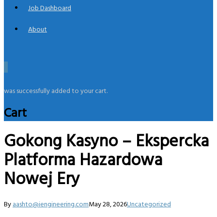
Job Dashboard
About
0
was successfully added to your cart.
Cart
Gokong Kasyno – Ekspercka
Platforma Hazardowa
Nowej Ery
By
aashto@iengineering.com
May 28, 2026
Uncategorized