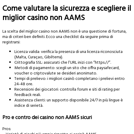
Come valutare la sicurezza e scegliere il
miglior casino non AAMS
La scelta del miglior casino non AAMS non è una questione di fortuna,
ma di criteri ben definiti. Ecco una checklist da seguire prima di
registrarsi:
Licenza valida: verifica la presenza di una licenza riconosciuta
(Malta, Curaçao, Gibilterra).
Crittografia SSL: assicurati che l’URL inizi con “https://”.
Metodi di pagamento: scegli un sito che offra paysafecard,
voucher o criptovalute se desideri anonimato.
Tempi di prelievo: i migliori casinò completano i prelievi entro
24‑48 ore.
Recensioni dei giocatori: controlla forum e siti di rating per
feedback reali.
Assistenza clienti: un supporto disponibile 24/7 in più lingue è
indice di serietà.
Pro e contro dei casino non AAMS sicuri
Pros: