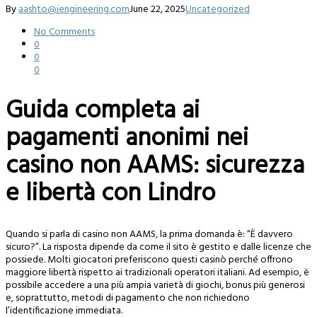
By
aashto@iengineering.com
June 22, 2025
Uncategorized
No Comments
0
0
0
Guida completa ai
pagamenti anonimi nei
casino non AAMS: sicurezza
e libertà con Lindro
Quando si parla di casino non AAMS, la prima domanda è: “È davvero
sicuro?”. La risposta dipende da come il sito è gestito e dalle licenze che
possiede. Molti giocatori preferiscono questi casinò perché offrono
maggiore libertà rispetto ai tradizionali operatori italiani. Ad esempio, è
possibile accedere a una più ampia varietà di giochi, bonus più generosi
e, soprattutto, metodi di pagamento che non richiedono
l’identificazione immediata.