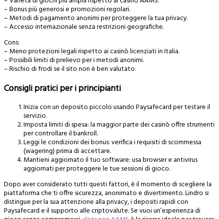
– Varietà di giochi più ampia rispetto ai casinò AAMS.
– Bonus più generosi e promozioni regolari.
– Metodi di pagamento anonimi per proteggere la tua privacy.
– Accesso internazionale senza restrizioni geografiche.
Cons:
– Meno protezioni legali rispetto ai casinò licenziati in Italia.
– Possibili limiti di prelievo per i metodi anonimi.
– Rischio di frodi se il sito non è ben valutato.
Consigli pratici per i principianti
Inizia con un deposito piccolo usando Paysafecard per testare il
servizio.
Imposta limiti di spesa: la maggior parte dei casinò offre strumenti
per controllare il bankroll.
Leggi le condizioni dei bonus: verifica i requisiti di scommessa
(wagering) prima di accettare.
Mantieni aggiornato il tuo software: usa browser e antivirus
aggiornati per proteggere le tue sessioni di gioco.
Dopo aver considerato tutti questi fattori, è il momento di scegliere la
piattaforma che ti offre sicurezza, anonimato e divertimento. Lindro si
distingue per la sua attenzione alla privacy, i depositi rapidi con
Paysafecard e il supporto alle criptovalute. Se vuoi un’esperienza di