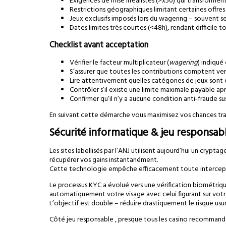
Exigences de mise irréalistes (>x50) qui transforme
Restrictions géographiques limitant certaines offres
Jeux exclusifs imposés lors du wagering – souven
Dates limites très courtes (<48h), rendant difficile t
Checklist avant acceptation
Vérifier le facteur multiplicateur (
wagering
) indiqué
S’assurer que toutes les contributions comptent vers
Lire attentivement quelles catégories de jeux sont 
Contrôler s’il existe une limite maximale payable ap
Confirmer qu’il n’y a aucune condition anti‑fraude 
En suivant cette démarche vous maximisez vos chances tra
Sécurité informatique & jeu responsab
Les sites labellisés par l’ANJ utilisent aujourd’hui un cry
récupérer vos gains instantanément.
Cette technologie empêche efficacement toute interceptio
Le processus KYC a évolué vers une vérification biométrique 
automatiquement votre visage avec celui figurant sur votre
L’objectif est double – réduire drastiquement le risque usu
Côté jeu responsable , presque tous les casino recommandé