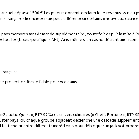
 annuel dépasse 1 500 €. Les joueurs doivent déclarer leurs revenus issus du j
mes françaises licenciées mais peut différer pour certains « nouveaux casinos
 pays membres sans demande supplémentaire ; toutefois depuis la mise à jo
es locales (taxes spécifiques ANJ). Ainsi même si un casino détient une licen
 française.
 protection fiscale fiable pour vos gains.
 Galactic Quest », RTP 97 %) et univers culinaires (« Chef’s Fortune », RTP 9
 “cluster pays” où chaque groupe adjacent déclenche une cascade supplément
 il faut choisir entre différents ingrédients pour débloquer un jackpot progr