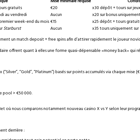
ique
Mise minimale requise
Condit
urs gratuits
€20
x30 dépôt + tours sur je
ndi au vendredi
Aucun
x20 sur bonus uniquemen
 premier week‑end du mois
€15
x25 dépôt + tours gratuits
ur
Starburst
Aucun
x35 tours uniquement sur
ment un match deposit + free spins afin d’attirer rapidement le joueur novi
e offrent quant à elles une forme quasi‑dépensable «​money back​» qui réd
x (“Silver”, “Gold”, “Platinum”) basés sur points accumulés via chaque mise (
ze pool > €50 000.
.Net où nous comparons notamment nouveau casino X vs Y selon leur progra
nt derrière :