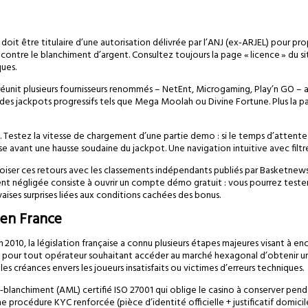
r doit être titulaire d’une autorisation délivrée par l’ANJ (ex‑ARJEL) pour pro
ontre le blanchiment d’argent. Consultez toujours la page « licence » du si
ues.
éunit plusieurs fournisseurs renommés – NetEnt, Microgaming, Play’n GO – afi
 des jackpots progressifs tels que Mega Moolah ou Divine Fortune. Plus la pal
e. Testez la vitesse de chargement d’une partie demo : si le temps d’attente
 avant une hausse soudaine du jackpot. Une navigation intuitive avec filtre
ut croiser ces retours avec les classements indépendants publiés par Basketnews
nt négligée consiste à ouvrir un compte démo gratuit : vous pourrez tester 
vaises surprises liées aux conditions cachées des bonus.
e en France
n 2010, la législation française a connu plusieurs étapes majeures visant à 
 pour tout opérateur souhaitant accéder au marché hexagonal d’obtenir une 
es créances envers les joueurs insatisfaits ou victimes d’erreurs techniques.
lanchiment (AML) certifié ISO 27001 qui oblige le casino à conserver pendan
via une procédure KYC renforcée (pièce d’identité officielle + justificatif do