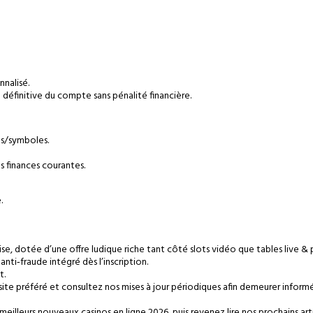
nalisé.
éfinitive du compte sans pénalité financière.
es/symboles.
 finances courantes.
.
e, dotée d’une offre ludique riche tant côté slots vidéo que tables live &
nti‑fraude intégré dès l’inscription.
t.
e site préféré et consultez nos mises à jour périodiques afin demeurer inform
eilleurs nouveaux casinos en ligne 2026, puis revenez lire nos prochains art