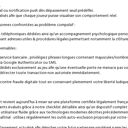
.
 ou notification push dès dépassement seuil prédéfini.
éalisés afin que chaque joueur puisse visualiser son comportement réel.
rsonnes confrontées au problème compulsif :
es téléphoniques dédiées ainsi qu’un accompagnement psychologique person
nt adresses utiles & procédures légales permettant notamment la clôture d
pensables :
 service bancaire ; privilégiez phrases longues contenant majuscules/nombr
 via Google Authenticator ou SMS.
édiés exclusivement au jeu afin qu’une éventuelle perte ne menace pas vos
r détecter toute transaction non autorisée immédiatement.
contre fraude digitale tout en conservant pleinement votre liberté ludique
vient aujourd’hui à miser sur une plateforme certifiée légalement français
ts évalués grâce à notre checklist détaillée ainsi qu’un dispositif complet a
ce utilisateur fluide grâce aux technologies modernes décrites précédemmen
maîtrisé : utilisez régulièrement les outils auto‑exclusion proposés par votr
ssement actualisé afin dénicher votre futur partenaire privilégié parmi les m