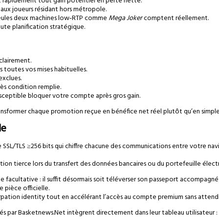
nt rapidement tout gain potentiel en perte nette.
 aux joueurs résidant hors métropole.
t seules deux machines low‑RTP comme
Mega Joker
comptent réellement.
oute planification stratégique.
 clairement.
 toutes vos mises habituelles.
exclues.
rès condition remplie.
susceptible bloquer votre compte après gros gain.
nsformer chaque promotion reçue en bénéfice net réel plutôt qu’en simple 
le
ptage SSL/TLS ≥256 bits qui chiffre chacune des communications entre votre na
n tierce lors du transfert des données bancaires ou du portefeuille élect
facultative : il suffit désormais soit téléverser son passeport accompagné d
 pièce officielle.
rpation identity tout en accélérant l’accès au compte premium sans attendre
s par Basketnews.Net intègrent directement dans leur tableau utilisateur :