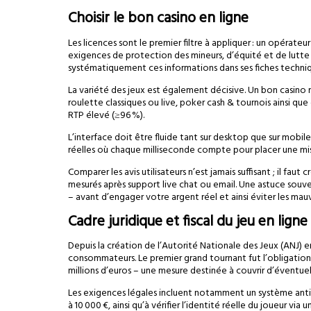
Choisir le bon casino en ligne
Les licences sont le premier filtre à appliquer : un opérateu
exigences de protection des mineurs, d’équité et de lutte c
systématiquement ces informations dans ses fiches techniq
La variété des jeux est également décisive. Un bon casino r
roulette classiques ou live, poker cash & tournois ainsi que
RTP élevé (≥96 %).
L’interface doit être fluide tant sur desktop que sur mobil
réelles où chaque milliseconde compte pour placer une mise
Comparer les avis utilisateurs n’est jamais suffisant ; il fa
mesurés après support live chat ou email. Une astuce souve
– avant d’engager votre argent réel et ainsi éviter les mau
Cadre juridique et fiscal du jeu en lign
Depuis la création de l’Autorité Nationale des Jeux (ANJ) e
consommateurs. Le premier grand tournant fut l’obligation
millions d’euros – une mesure destinée à couvrir d’éventuell
Les exigences légales incluent notamment un système anti‑b
à 10 000 €, ainsi qu’à vérifier l’identité réelle du joueur 