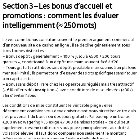
Section 3 – Les bonus d’accueil et
promotions : comment les évaluer
intelligemment (≈ 250 mots)
Le welcome bonus constitue souvent le premier argument commercial
d’un nouveau site de casino en ligne ; il se décline généralement sous
trois formes distinctes :
– Bonus dépôt : généralement « 100 % jusqu’à €500 + 200 tours
gratuits », conditionné à un dépôt minimum souvent fixé à €20 .
– Tours gratuits : attribués sans dépôt préalable mais soumis à un plafond
mensuel limité ; ils permettent d’essayer des slots spécifiques sans risquer
son capital initial .
– Bonus sans dépôt : rare chez les opérateurs régulés mais très attractif
(« €10 offerts dès inscription ») avec conditions de mise élevées (>30x)
afin d’éviter l’abus .
Les conditions de mise constituent le véritable piège : elles
déterminent combien vous devez miser avant pouvoir retirer votre gain
net provenant du bonus ou des tours gratuits . Par exemple un bonus
€200 avec wagering ×35 exige €7 000 de mises totales – ce qui peut
rapidement devenir coûteux si vous jouez principalement aux slots à
volatilité élevée . Il faut donc comparer non seulement le montant