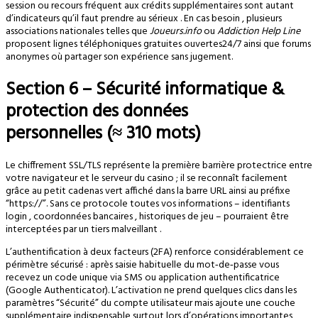
session ou recours fréquent aux crédits supplémentaires sont autant
d’indicateurs qu’il faut prendre au sérieux . En cas besoin , plusieurs
associations nationales telles que
Joueurs.info
ou
Addiction Help Line
proposent lignes téléphoniques gratuites ouvertes24/7 ainsi que forums
anonymes où partager son expérience sans jugement.
Section 6 – Sécurité informatique &
protection des données
personnelles (≈ 310 mots)
Le chiffrement SSL/TLS représente la première barrière protectrice entre
votre navigateur et le serveur du casino ; il se reconnaît facilement
grâce au petit cadenas vert affiché dans la barre URL ainsi au préfixe
“https://”. Sans ce protocole toutes vos informations – identifiants
login , coordonnées bancaires , historiques de jeu – pourraient être
interceptées par un tiers malveillant .
L’authentification à deux facteurs (2FA) renforce considérablement ce
périmètre sécurisé : après saisie habituelle du mot‑de‑passe vous
recevez un code unique via SMS ou application authentificatrice
(Google Authenticator). L’activation ne prend quelques clics dans les
paramètres “Sécurité” du compte utilisateur mais ajoute une couche
supplémentaire indispensable surtout lors d’opérations importantes