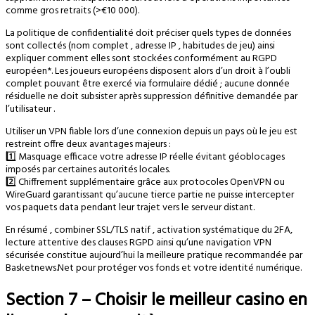
comme gros retraits (>€10 000).
La politique de confidentialité doit préciser quels types de données
sont collectés (nom complet , adresse IP , habitudes de jeu) ainsi
expliquer comment elles sont stockées conformément au RGPD
européen*. Les joueurs européens disposent alors d’un droit à l’oubli
complet pouvant être exercé via formulaire dédié ; aucune donnée
résiduelle ne doit subsister après suppression définitive demandée par
l’utilisateur .
Utiliser un VPN fiable lors d’une connexion depuis un pays où le jeu est
restreint offre deux avantages majeurs :
1️⃣ Masquage efficace votre adresse IP réelle évitant géoblocages
imposés par certaines autorités locales.
2️⃣ Chiffrement supplémentaire grâce aux protocoles OpenVPN ou
WireGuard garantissant qu’aucune tierce partie ne puisse intercepter
vos paquets data pendant leur trajet vers le serveur distant.
En résumé , combiner SSL/TLS natif , activation systématique du 2FA,
lecture attentive des clauses RGPD ainsi qu’une navigation VPN
sécurisée constitue aujourd’hui la meilleure pratique recommandée par
Basketnews.Net pour protéger vos fonds et votre identité numérique.
Section 7 – Choisir le meilleur casino en