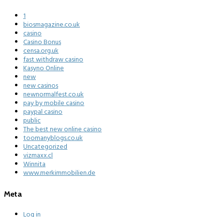
1
biosmagazine.co.uk
casino
Casino Bonus
censa.org.uk
fast withdraw casino
Kasyno Online
new
new casinos
newnormalfest.co.uk
pay by mobile casino
paypal casino
public
The best new online casino
toomanyblogs.co.uk
Uncategorized
vizmaxx.cl
Winnita
www.merkimmobilien.de
Meta
Log in