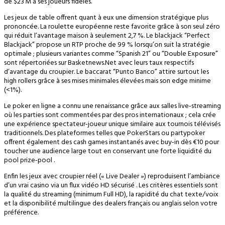
de $23 M à ses joueurs fidèles.
Les jeux de table offrent quant à eux une dimension stratégique plus
prononcée. La roulette européenne reste favorite grâce à son seul zéro
qui réduit l’avantage maison à seulement 2,7 %. Le blackjack “Perfect
Blackjack” propose un RTP proche de 99 % lorsqu’on suit la stratégie
optimale ; plusieurs variantes comme “Spanish 21” ou “Double Exposure”
sont répertoriées sur Basketnews.Net avec leurs taux respectifs
d’avantage du croupier. Le baccarat “Punto Banco” attire surtout les
high rollers grâce à ses mises minimales élevées mais son edge minime
(<1%).
Le poker en ligne a connu une renaissance grâce aux salles live‑streaming
où les parties sont commentées par des pros internationaux ; cela crée
une expérience spectateur‑joueur unique similaire aux tournois télévisés
traditionnels. Des plateformes telles que PokerStars ou partypoker
offrent également des cash games instantanés avec buy‑in dès €10 pour
toucher une audience large tout en conservant une forte liquidité du
pool prize‑pool .
Enfin les jeux avec croupier réel (« Live Dealer ») reproduisent l’ambiance
d’un vrai casino via un flux vidéo HD sécurisé . Les critères essentiels sont
la qualité du streaming (minimum Full HD), la rapidité du chat texte/voix
et la disponibilité multilingue des dealers français ou anglais selon votre
préférence.