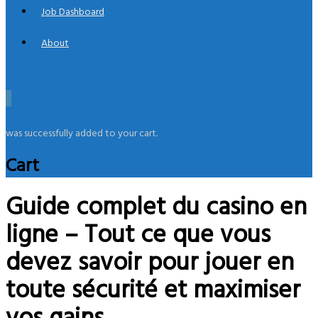
Job Dashboard
About
0
was successfully added to your cart.
Cart
Guide complet du casino en
ligne – Tout ce que vous
devez savoir pour jouer en
toute sécurité et maximiser