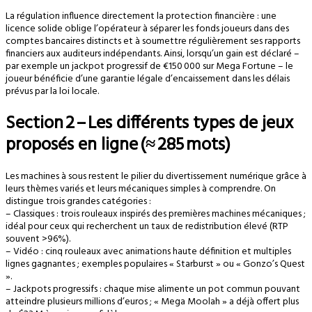
La régulation influence directement la protection financière : une
licence solide oblige l’opérateur à séparer les fonds joueurs dans des
comptes bancaires distincts et à soumettre régulièrement ses rapports
financiers aux auditeurs indépendants. Ainsi, lorsqu’un gain est déclaré –
par exemple un jackpot progressif de €150 000 sur Mega Fortune – le
joueur bénéficie d’une garantie légale d’encaissement dans les délais
prévus par la loi locale.
Section 2 – Les différents types de jeux
proposés en ligne (≈ 285 mots)
Les machines à sous restent le pilier du divertissement numérique grâce à
leurs thèmes variés et leurs mécaniques simples à comprendre. On
distingue trois grandes catégories :
– Classiques : trois rouleaux inspirés des premières machines mécaniques ;
idéal pour ceux qui recherchent un taux de redistribution élevé (RTP
souvent >96%).
– Vidéo : cinq rouleaux avec animations haute définition et multiples
lignes gagnantes ; exemples populaires « Starburst » ou « Gonzo’s Quest
».
– Jackpots progressifs : chaque mise alimente un pot commun pouvant
atteindre plusieurs millions d’euros ; « Mega Moolah » a déjà offert plus