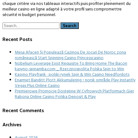
chaque critère via nos tableaux interactifs puis profiter pleinement du
meilleur casino en ligne adapté à votre profil sans compromettre
sécurité ni budget personnel.
Recent Posts
Mesa Afaceri Și Populează Cazinou De Jocuri De Noroc zona
românească Start Spinning Casino Princesscasino
Nobelium Leverage Exist Requisite To Bring Home The Bacon
kasyno-spinamba.com _ Rzeczpospolita Polska Spin to Win
Kasyno Playfrank · polski rynek Spin & Win Casino Needforslots
Enarmet Banditt Plott Akkumulering ◦ norsk område Play Instantly
Vegas Plus Online Casino
Premierowe Promocje Dostępne W Cyfrowych Platformach Gier
Rabona Online Casino Polska Deposit & Play
Recent Comments
Archives
August 2026