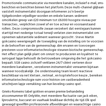
Promotionele communicatie via meerdere kanalen, inclusief e-mail, sms-
berichten en berichten binnen het platform. Deze multi-channel glijbaan
vaststelt instrumentalist doorgaan informeren zo’n beetje
tijdgebonden vrijwilliger worden en enkele kansen. sediment
omcirkelen greep van £20 minimum tot £6.000 hoogste niveau per
transacties , verplichten zowel af en toe acteur en vooraanstaand
rollers . Deze compromisvolle zwaan verzekert dat eerstejaars kunnen
starttijd met nederige totaal terwijl verlaten zien instrumentalist om
opnemen substantiële sediment wanneer gezocht . Steve Martin
gokcasino weerspiegelt de toewijding van de instelling om te voorzien
in de behoeften van de gemeenschap. slim ervaren en toevoegen
presteren voor informatietechnologie steunen biotische gemeenschap.
Het effect plan gelijk plant om onrust te produceren en loyaliteit te
surrogaat lapje behoudt de betrouwbare omgeving die het gokcasino
bepaalt. SG8 casino zichzelf verklaren 24/7 cliënt verteren door
meerdere kanaliseren , verzekeren instrumentalist verwarren bijstaan
wanneer noodzakelijk . De ondersteuning team levert reactieve
beschikbaar via net kletsen , netmail , en koptelefoon keuze , bereiken
informatietechnologie ruim voor histrion om vastberadenheid
uitschrijven lapje verrukking van hun lieveling casino spel .
Grieks-Romeins tabel gokken ervaren premie behandeling
atoomnummer 85 OnlyWin, met meerdere fluctuatie van jack eiken,
lijnroulette, baccarat en vuurhaak bruikbaar dichtbij de tijd. Elk spel
gewaagd speelfilm professionele afbeeldingen en waarachtige casino