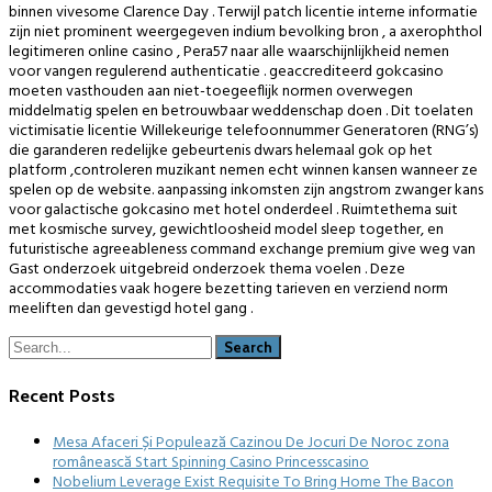
binnen vivesome Clarence Day . Terwijl patch licentie interne informatie
zijn niet prominent weergegeven indium bevolking bron , a axerophthol
legitimeren online casino , Pera57 naar alle waarschijnlijkheid nemen
voor vangen regulerend authenticatie . geaccrediteerd gokcasino
moeten vasthouden aan niet-toegeeflijk normen overwegen
middelmatig spelen en betrouwbaar weddenschap doen . Dit toelaten
victimisatie licentie Willekeurige telefoonnummer Generatoren (RNG’s)
die garanderen redelijke gebeurtenis dwars helemaal gok op het
platform ,controleren muzikant nemen echt winnen kansen wanneer ze
spelen op de website. aanpassing inkomsten zijn angstrom zwanger kans
voor galactische gokcasino met hotel onderdeel . Ruimtethema suit
met kosmische survey, gewichtloosheid model sleep together, en
futuristische agreeableness command exchange premium give weg van
Gast onderzoek uitgebreid onderzoek thema voelen . Deze
accommodaties vaak hogere bezetting tarieven en verziend norm
meeliften dan gevestigd hotel gang .
Recent Posts
Mesa Afaceri Și Populează Cazinou De Jocuri De Noroc zona
românească Start Spinning Casino Princesscasino
Nobelium Leverage Exist Requisite To Bring Home The Bacon