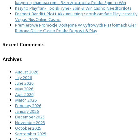
kasyno-spinamba.com _ Rzeczpospolita Polska Spin to Win
Kasyno Playfrank · polski rynek Spin & Win Casino Needforslots
Enarmet Banditt Plott Akkumulering ◦ norsk område Play Instantly
Vegas Plus Online Casino
Premierowe Promocje Dostępne W Cyfrowych Platformach Gier
Rabona Online Casino Polska Deposit & Play
Recent Comments
Archives
August 2026
July 2026
June 2026
May 2026
April 2026
March 2026
February 2026
January 2026
December 2025
November 2025
October 2025
September 2025
August 2025