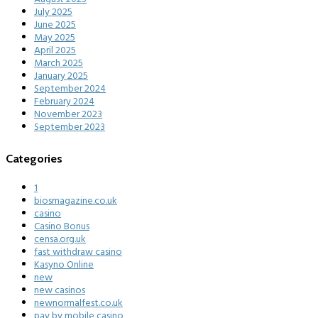
July 2025
June 2025
May 2025
April 2025
March 2025
January 2025
September 2024
February 2024
November 2023
September 2023
Categories
1
biosmagazine.co.uk
casino
Casino Bonus
censa.org.uk
fast withdraw casino
Kasyno Online
new
new casinos
newnormalfest.co.uk
pay by mobile casino