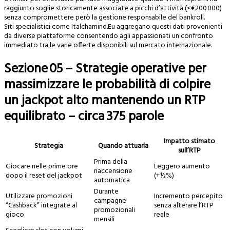
raggiunto soglie storicamente associate a picchi d’attività (<€200 000)
senza compromettere però la gestione responsabile del bankroll.
Siti specialistici come Italchamind.Eu aggregano questi dati provenienti
da diverse piattaforme consentendo agli appassionati un confronto
immediato tra le varie offerte disponibili sul mercato internazionale.
Sezione 05 – Strategie operative per
massimizzare le probabilità di colpire
un jackpot alto mantenendo un RTP
equilibrato – circa 375 parole
Impatto stimato
Strategia
Quando attuarla
sull’RTP
Prima della
Giocare nelle prime ore
Leggero aumento
riaccensione
dopo il reset del jackpot
(+½%)
automatica
Durante
Utilizzare promozioni
Incremento percepito
campagne
“Cashback” integrate al
senza alterare l’RTP
promozionali
gioco
reale
mensili