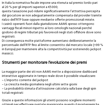
In Italia la normativa fiscale impone una ritenuta sul premio lordo pari
al 20 % per gli importi superiori a €5 000;
questa tassazione può ridurre significativamente l’attrattiva percepita
dal giocatore se non adeguatamente compensata dal provider tramite
rialzo dell’RTP base oppure mediante offerte promozionali mirate.
I casinò operanti fuori dalla giurisdizione AAMS spesso ottengono
vantaggi fiscali minori rispetto ai loro omologhi nazionali perché
godono di regimi tributari più favorevoli negli stati offshore dove sono
registrati.
Di conseguenza molte piattaforme aumentano deliberatamente la
percentuale dell’RTP fino al limite consentito dal mercato locale (<99 %
in Europa) per mantenere alta la competitività pur sostenendo jack­pot
massicci.
Strumenti per monitorare l’evoluzione dei premi
La maggior parte dei siti non AAMS mette a disposizione dashboard
interattive aggiornate in tempo reale dove è possibile visualizzare:
– L’importo corrente del jackpot
– La crescita media giornaliera negli ultimi sette giorni
– La probabilità stimata d’attivazione calcolata sulla base degli spin
totali registrati
Grazie a queste informazioni gli utenti possono scegliere momenti
ottimali per effettuare puntate maggiorate quando il montepremi ha