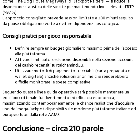
come “The Dog House Megaways” o “Jackpot Raiders“ — si riduce la
dispersione statistica delle vincite pur mantenendo livelli elevati d’RT​P
(>97 %).
L’approccio consigliato prevede sessioni limitate a ≤30 minuti seguito
da pause obbligatorie volte a evitare dipendenza psicologica.
Consigli pratici per gioco responsabile
Definire sempre un budget giornaliero massimo prima dell’accesso
alla piattaforma.
Attivare limiti auto‑esclusione disponibili nella sezione account
dei casinò recensiti su Italchamind.Eu.
Utilizzare metodi di pagamento tracciabili (carta prepagata o
wallet digitale) anziché soluzioni anonime che renderebbero
difficile monitorare le spese complessive.
Seguendo queste linee guida operative sarà possibile mantenere un
equilibrio ottimale fra divertimento ed efficacia economica,
massimizzando contemporaneamente le chance realistiche d’acquisire
uno dei mega‑jackpot disponibili sulle moderne piattaforme italiane ed
europee fuori dalla rete AAMS.
Conclusione – circa 210 parole