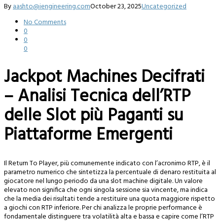
By
aashto@iengineering.com
October 23, 2025
Uncategorized
No Comments
0
0
0
Jackpot Machines Decifrati
– Analisi Tecnica dell’RTP
delle Slot più Paganti su
Piattaforme Emergenti
Il Return To Player, più comunemente indicato con l’acronimo RTP, è il
parametro numerico che sintetizza la percentuale di denaro restituita al
giocatore nel lungo periodo da una slot machine digitale. Un valore
elevato non significa che ogni singola sessione sia vincente, ma indica
che la media dei risultati tende a restituire una quota maggiore rispetto
a giochi con RTP inferiore. Per chi analizza le proprie performance è
fondamentale distinguere tra volatilità alta e bassa e capire come l’RTP