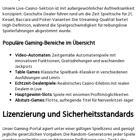
Unsere Live-Casino-Sektion ist mit außergewöhnlicher Aufmerksamkeit
konzipiert. Geschulte Dealer führen rund um die Zeit Spieltische für 21,
Kessel, Baccara und Poker-Varianten. Die Streaming-Qualität bietet
High-Definition, während die Spielgeschwindigkeit für reibungslose
Spielerfahrungen abgestimmt wurde.
Populäre Gaming-Bereiche im Übersicht
Video-Automaten:
Zeitgemäße Automatenspiele mit
innovativen Funktionen, Gratisdrehungen und wachsenden
Jackpots
Table Games:
Klassische Spielbank-Klassiker in verschiedenen
Ausführungen und Limits
Echtzeit-Dealerspiele:
Realistisches Casino-Erlebnis mit realen
Dealern in Live
Hauptgewinn-Slots:
Spiele mit enormen Profitmöglichkeiten
Absturz-Games:
Flotte, aufregende Titel für Nervenkitzel-Jäger
Lizenzierung und Sicherheitsstandards
Unser Gaming-Portal agiert unter einer gültigen Spiellizenz und genügt
jegliche gesetzlichen Vorgaben. Die Random-Generatoren jeder Spiele