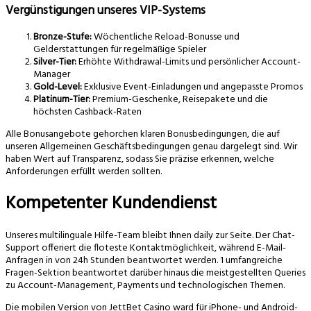
Vergünstigungen unseres VIP-Systems
Bronze-Stufe:
Wöchentliche Reload-Bonusse und
Gelderstattungen für regelmäßige Spieler
Silver-Tier:
Erhöhte Withdrawal-Limits und persönlicher Account-
Manager
Gold-Level:
Exklusive Event-Einladungen und angepasste Promos
Platinum-Tier:
Premium-Geschenke, Reisepakete und die
höchsten Cashback-Raten
Alle Bonusangebote gehorchen klaren Bonusbedingungen, die auf
unseren Allgemeinen Geschäftsbedingungen genau dargelegt sind. Wir
haben Wert auf Transparenz, sodass Sie präzise erkennen, welche
Anforderungen erfüllt werden sollten.
Kompetenter Kundendienst
Unseres multilinguale Hilfe-Team bleibt Ihnen daily zur Seite. Der Chat-
Support offeriert die floteste Kontaktmöglichkeit, während E-Mail-
Anfragen in von 24h Stunden beantwortet werden. 1 umfangreiche
Fragen-Sektion beantwortet darüber hinaus die meistgestellten Queries
zu Account-Management, Payments und technologischen Themen.
Die mobilen Version von JettBet Casino ward für iPhone- und Android-