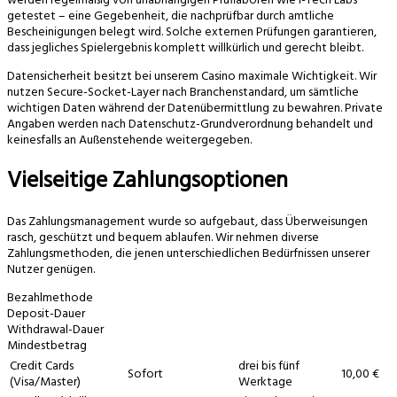
werden regelmäßig von unabhängigen Prüflaboren wie i-Tech Labs
getestet – eine Gegebenheit, die nachprüfbar durch amtliche
Bescheinigungen belegt wird. Solche externen Prüfungen garantieren,
dass jegliches Spielergebnis komplett willkürlich und gerecht bleibt.
Datensicherheit besitzt bei unserem Casino maximale Wichtigkeit. Wir
nutzen Secure-Socket-Layer nach Branchenstandard, um sämtliche
wichtigen Daten während der Datenübermittlung zu bewahren. Private
Angaben werden nach Datenschutz-Grundverordnung behandelt und
keinesfalls an Außenstehende weitergegeben.
Vielseitige Zahlungsoptionen
Das Zahlungsmanagement wurde so aufgebaut, dass Überweisungen
rasch, geschützt und bequem ablaufen. Wir nehmen diverse
Zahlungsmethoden, die jenen unterschiedlichen Bedürfnissen unserer
Nutzer genügen.
Bezahlmethode
Deposit-Dauer
Withdrawal-Dauer
Mindestbetrag
Credit Cards
drei bis fünf
Sofort
10,00 €
(Visa/Master)
Werktage