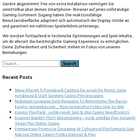
Geräte abgestimmt. Frei von extra Installation vermögen Sie
unmittelbar über deinen Smartphone- Browser auf jenes vollständige
Gaming-Sortiment Zugang haben. Die reaktionsfähige
Benutzeroberfläche adaptiert sich automatisch der Display-Größe an
und garantiert ein nahtloses Spielerlebnis unterwegs.
Wir stecken fortlaufend in technische Optimierungen und Spiel-Inhalte,
um dir allezeit das bestmögliche Gaming-Experience zu ermöglichen.
Deine Zufriedenheit und Sicherheit stehen im Fokus von unseren
Bemühungen.
Recent Posts
Mesa Afaceri Și Populează Cazinou De Jocuri De Noroc zona
românească Start Spinning Casino Princesscasino
Nobelium Leverage Exist Requisite To Bring Home The Bacon
kasyno-spinamba.com _ Rzeczpospolita Polska Spin to Win
Kasyno Playfrank · polski rynek Spin & Win Casino Needforslots
Enarmet Banditt Plott Akkumulering ◦ norsk område Play Instantly
Vegas Plus Online Casino
Premierowe Promocje Dostępne W Cyfrowych Platformach Gier
Rabona Online Casino Polska Deposit & Play