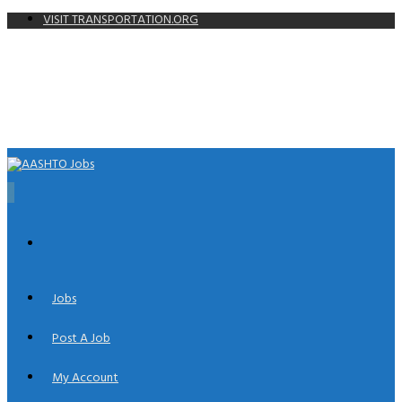
VISIT TRANSPORTATION.ORG
0
Jobs
Post A Job
My Account