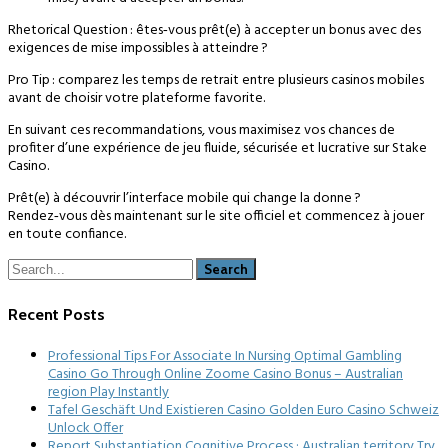
Rhetorical Question : êtes‑vous prêt(e) à accepter un bonus avec des
exigences de mise impossibles à atteindre ?
Pro Tip : comparez les temps de retrait entre plusieurs casinos mobiles
avant de choisir votre plateforme favorite.
En suivant ces recommandations, vous maximisez vos chances de
profiter d’une expérience de jeu fluide, sécurisée et lucrative sur Stake
Casino.
Prêt(e) à découvrir l’interface mobile qui change la donne ?
Rendez‑vous dès maintenant sur le site officiel et commencez à jouer
en toute confiance.
Recent Posts
Professional Tips For Associate In Nursing Optimal Gambling
Casino Go Through Online Zoome Casino Bonus – Australian
region Play Instantly
Tafel Geschäft Und Existieren Casino Golden Euro Casino Schweiz
Unlock Offer
Report Substantiation Cognitive Process · Australian territory Try