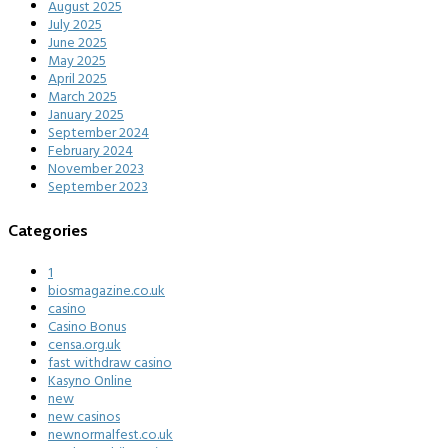
August 2025
July 2025
June 2025
May 2025
April 2025
March 2025
January 2025
September 2024
February 2024
November 2023
September 2023
Categories
1
biosmagazine.co.uk
casino
Casino Bonus
censa.org.uk
fast withdraw casino
Kasyno Online
new
new casinos
newnormalfest.co.uk