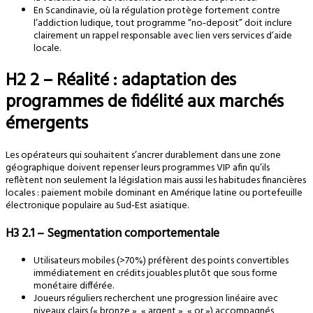
En Scandinavie, où la régulation protège fortement contre
l’addiction ludique, tout programme “no‑deposit” doit inclure
clairement un rappel responsable avec lien vers services d’aide
locale.
H2 2 – Réalité : adaptation des
programmes de fidélité aux marchés
émergents
Les opérateurs qui souhaitent s’ancrer durablement dans une zone
géographique doivent repenser leurs programmes VIP afin qu’ils
reflètent non seulement la législation mais aussi les habitudes financières
locales : paiement mobile dominant en Amérique latine ou portefeuille
électronique populaire au Sud‑Est asiatique.
H3 2.1 – Segmentation comportementale
Utilisateurs mobiles (>70%) préfèrent des points convertibles
immédiatement en crédits jouables plutôt que sous forme
monétaire différée.
Joueurs réguliers recherchent une progression linéaire avec
niveaux clairs (« bronze », « argent », « or ») accompagnés