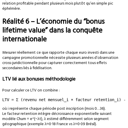
relation profitable pendant plusieurs mois plutôt qu’en simple pic
éphémère.
Réalité 6 – L’économie du “bonus
lifetime value” dans la conquête
internationale
Mesurer réellement ce que rapporte chaque euro investi dans une
campagne promotionnelle nécessite plusieurs années d’observation
cross‑juridictionnelle pour capturer correctement tous effets
secondaires liés à fidélisation.
LTV lié aux bonuses méthodologie
Pour calculer ce LTV on combine :
où i représente chaque période post inscription (mois 0…36).
Le facteur retention intègre décroissance exponentielle suivant
modèle Churn = e^(−λt), λ estimé différemment selon segment
géographique (exemple λ≈0·18 France vs λ≈0·09 Brésil).