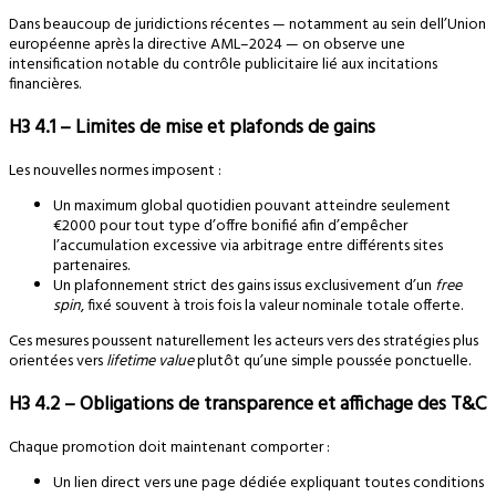
Dans beaucoup de juridictions récentes — notamment au sein dell’Union
européenne après la directive AML–2024 — on observe une
intensification notable du contrôle publicitaire lié aux incitations
financières.
H3 4.1 – Limites de mise et plafonds de gains
Les nouvelles normes imposent :
Un maximum global quotidien pouvant atteindre seulement
€2000 pour tout type d’offre bonifié afin d’empêcher
l’accumulation excessive via arbitrage entre différents sites
partenaires.
Un plafonnement strict des gains issus exclusivement d’un
free
spin
, fixé souvent à trois fois la valeur nominale totale offerte.
Ces mesures poussent naturellement les acteurs vers des stratégies plus
orientées vers
lifetime value
plutôt qu’une simple poussée ponctuelle.
H3 4.2 – Obligations de transparence et affichage des T&C
Chaque promotion doit maintenant comporter :
Un lien direct vers une page dédiée expliquant toutes conditions