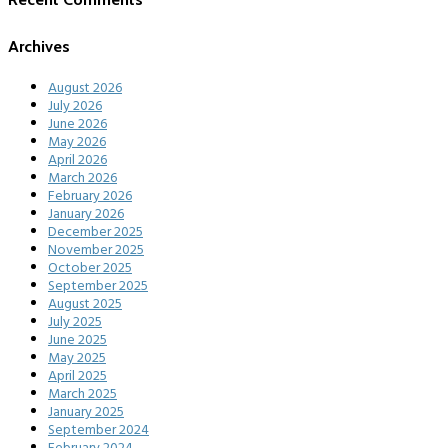
Archives
August 2026
July 2026
June 2026
May 2026
April 2026
March 2026
February 2026
January 2026
December 2025
November 2025
October 2025
September 2025
August 2025
July 2025
June 2025
May 2025
April 2025
March 2025
January 2025
September 2024