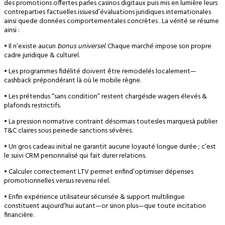
des promotions offertes parles casinos digitaux puis mis en lumière leurs
contreparties factuelles issuesd’évaluations juridiques internationales
ainsi quede données comportementales concrètes . La vérité se résume
ainsi :
• Il n’existe aucun
bonus universel
. Chaque marché impose son propre
cadre juridique & culturel.
• Les programmes fidélité doivent être remodelés localement—
cashback prépondérant là où le mobile règne.
• Les prétendus “sans condition” restent chargésde wagers élevés &
plafonds restrictifs.
• La pression normative contraint désormais toutesles marquesà publier
T&C claires sous peinede sanctions sévères.
• Un gros cadeau initial ne garantit aucune loyauté longue durée ; c’est
le suivi CRM personnalisé qui fait durer relations.
• Calculer correctement LTV permet enfind’optimiser dépenses
promotionnelles versus revenu réel.
• Enfin expérience utilisateur sécurisée & support multilingue
constituent aujourd’hui autant—or sinon plus—que toute incitation
financière.