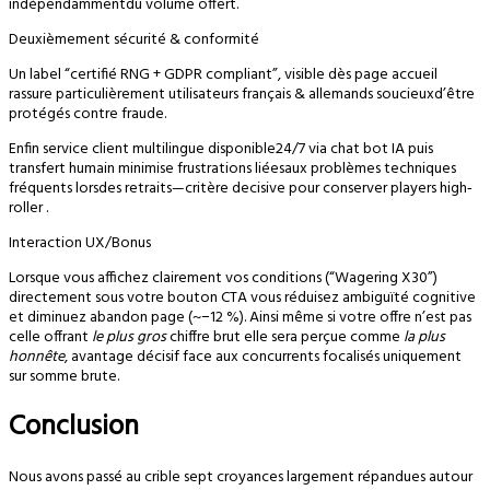
indépendammentdu volume offert.
Deuxièmement sécurité & conformité
Un label “certifié RNG + GDPR compliant”, visible dès page accueil
rassure particulièrement utilisateurs français & allemands soucieuxd’être
protégés contre fraude.
Enfin service client multilingue disponible24/7 via chat bot IA puis
transfert humain minimise frustrations liéesaux problèmes techniques
fréquents lorsdes retraits—critère decisive pour conserver players high‐
roller .
Interaction UX/Bonus
Lorsque vous affichez clairement vos conditions (“Wagering X30”)
directement sous votre bouton CTA vous réduisez ambiguïté cognitive
et diminuez abandon page (~−12 %). Ainsi même si votre offre n’est pas
celle offrant
le plus gros
chiffre brut elle sera perçue comme
la plus
honnête
, avantage décisif face aux concurrents focalisés uniquement
sur somme brute.
Conclusion
Nous avons passé au crible sept croyances largement répandues autour