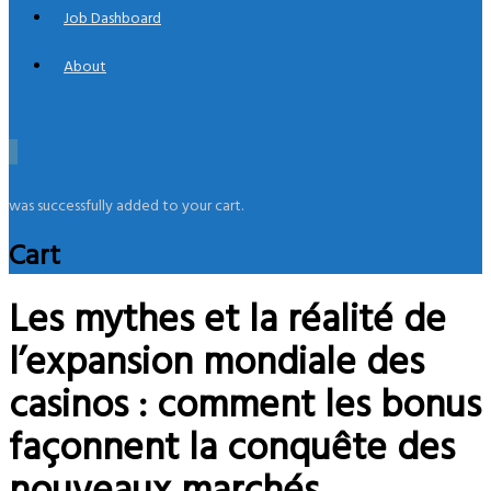
Job Dashboard
About
0
was successfully added to your cart.
Cart
Les mythes et la réalité de
l’expansion mondiale des
casinos : comment les bonus
façonnent la conquête des