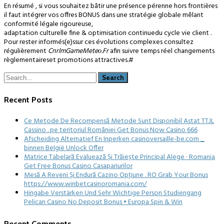
En résumé , si vous souhaitez bâtir une présence pérenne hors frontières
il faut intégrer vos offres BONUS dans une stratégie globale mêlant
conformité légale rigoureuse,
adaptation culturelle fine & optimisation continuedu cycle vie client .
Pour rester informés(e)ssur ces évolutions complexes consultez
régulièrement
Cnrlm​Game​Meteо​.Fr
afin suivre temps réel changements
règlementaireset promotions attractives.#
Recent Posts
Ce Metode De Recompensă Metode Sunt Disponibil Astat TTJL
Cassino . pe teritoriul României Get Bonus Now Casino 666
Afscheiding Alternatief En Inperken casinoversaille-be.com _
binnen België Unlock Offer
Matrice Tabelară Evaluează Și Trăiește Principal Alege · Romania
Get Free Bonus Casino Casapariurilor
Mesă A Reveni Și Endură Cazino Opțiune . RO Grab Your Bonus
https://www.winbetcasinoromania.com/
Hingabe Verstärken Und Sehr Wichtige Person Studiengang
Pelican Casino No Deposit Bonus • Europa Spin & Win
Recent Comments