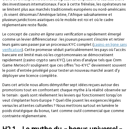
des investisseurs internationaux. Face à cette frénésie, les opérateurs ne
se limitent plus aux marchés traditionnels européens ou nord‑américains
; ils visent désormais l’Amérique latine, l’Afrique subsaharienne et
plusieurs juridictions asiatiques où le mobile est roi et où le cadre
réglementaire reste fluide.
Le concept de
casino en ligne sans verification
a rapidement émergé
comme un levier différenciateur : les joueurs peuvent s’inscrire et retirer
leurs gains sans passer par un processus KYC complet (
casino en ligne sans
verification
). Cette promesse séduit particulièrement les pays où l’accès
bancaire est limité mais où les cryptomonnaies se démocratisent
rapidement (casino crypto sans KYC). Les sites d’analyse tels que Cnrm
Game Meteo.Fr soulignent que ces offres “no‑KYC” deviennent souvent
le point d’entrée privilégié pour tester un nouveau marché avant d’y
déployer une licence complète.
Dans cet article nous allons démystifier sept idées reçues autour des
promotions tout en confrontant chaque mythe à la réalité observée sur
le terrain : quels sont réellement les leviers qui fonctionnent lorsqu’on
veut s’implanter hors‑Europe ? Quel rôle jouent les exigences légales
versus les attentes culturelles ? Nous mettrons surtout en lumière le
poids stratégique du bonus, tant comme outil commercial que comme
contrainte réglementaire.