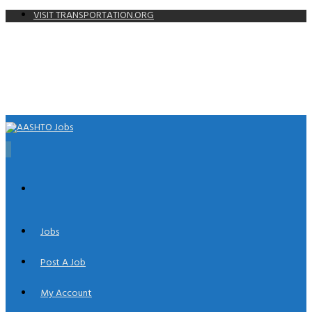
VISIT TRANSPORTATION.ORG
0
Jobs
Post A Job
My Account