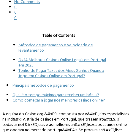
No Comments
0
0
0
Table of Contents
Métodos de pagamento e velocidade de
levantamento
Os 14 Melhores Casinos Online Legais em Portugal
em 2025
Tenho de Pagar Taxas dos Meus Ganhos Quando
Jogo em Casinos Online em Portugal?
Principais métodos de pagamento
Qual é o tempo máximo para receber um bónus?
Como começar a jogar nos melhores casinos online?
A equipa do Casino.org &#xE9; composta por v&#xE1;rios especialistas
na ind&#xFA;stria de casinos em Portugal, que trazem at&#xE9; si
todas as not&#xED;cias e as melhores an&#xE1;lises aos casinos online
que operam no mercado portugu&#xEA;s. Se procura an&#xE1;lises