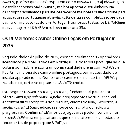
&#xE9; por isso que a casinos.pt tem como miss&#xE3;o ajud&#xE1;-lo
a escolher apenas onde &#xE9; melhor apostar o seu dinheiro. Na
casinos.pt trabalhamos para lhe oferecer os melhores casinos online para
apostadores portugueses atrav&#xE9;s de guias completos sobre cada
casino online autorizado em Portugal. Nos nossos testes, os b&#xF3;nus
mais vantajosos t&#xEA;m rollover inferior a 35x.
Os 14 Melhores Casinos Online Legais em Portugal em
2025
Segundo dados de julho de 2025, existem atualmente 15 operadores
licenciados pelo SRIJ ativos em Portugal. Os jogadores portugueses que
optam por mobile encontram compatibilidade plena com MB Way e
PayPal na maioria dos casino online portugues, sem necessidade de
instalar apps adicionais. Os melhores casinos online aceitam MB Way,
Multibanco, carteiras digitais e at&#xE9; cripto.
Esta segmenta&#xE7;&#xE3;o &#xE9; fundamental para adaptar a
oferta &#xE0;s prefer&#xEA;ncias dos jogadores portugueses. Vai
encontrar filtros por provedor (NetEnt, Pragmatic Play, Evolution) e
sec&#xE7;&#xF5;es dedicadas a jogos com cripto ou jackpots
progressivos. Confirm&#xE1;mos que jogadores podem ter a melhor
experi&#xEA;ncia em plataformas que online oferecem variedade e
ferramentas de jogo respons&#xE1;vel.