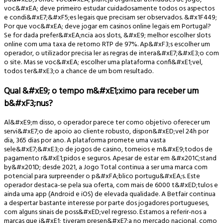
voc&#xEA; deve primeiro estudar cuidadosamente todos os aspectos
e condi&#xE7;&#xF5;es legais que precisam ser observados. &#x1F449;
Por que voc&#xEA; deve jogar em casinos online legais em Portugal?
Se for dada prefer&#xEA;ncia aos slots, &#xE9; melhor escolher slots
online com uma taxa de retorno RTP de 97%. Ap&#xF3;s escolher um
operador, o utilizador precisa ler as regras de intera&#xE7;&#xE3;o com
o site. Mas se voc&#xEA; escolher uma plataforma confi&#xE1;vel,
todos ter&#xE3;o a chance de um bom resultado.
Qual &#xE9; o tempo m&#xE1;ximo para receber um
b&#xF3;nus?
Al&#xE9;m disso, o operador parece ter como objetivo oferecer um
servi&#xE7;o de apoio ao cliente robusto, dispon&#xED;vel 24h por
dia, 365 dias por ano. A plataforma promete uma vasta
sele&#xE7;&#xE3;o de jogos de casino, torneios e m&#xE9;todos de
pagamento r&#xE1;pidos e seguros. Apesar de estar em &#x201C;stand
by&#x201D; desde 2021, a Jogo Total continua a ser uma marca com
potencial para surpreender o p&#xFA;blico portugu&#xEA;s. Este
operador destaca-se pela sua oferta, com mais de 6000 t&#xED;tulos e
ainda uma app (Android e iOS) de elevada qualidade. A Betfair continua
a despertar bastante interesse por parte dos jogadores portugueses,
com alguns sinais de poss&#xED;vel regresso. Estamos a referir-nos a
marcas que j&#xE1; tiveram presen&#xE7;a no mercado nacional, como