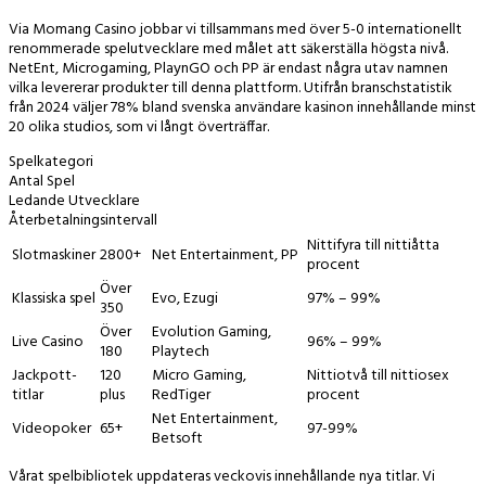
Via Momang Casino jobbar vi tillsammans med över 5-0 internationellt
renommerade spelutvecklare med målet att säkerställa högsta nivå.
NetEnt, Microgaming, PlaynGO och PP är endast några utav namnen
vilka levererar produkter till denna plattform. Utifrån branschstatistik
från 2024 väljer 78% bland svenska användare kasinon innehållande minst
20 olika studios, som vi långt överträffar.
Spelkategori
Antal Spel
Ledande Utvecklare
Återbetalningsintervall
Nittifyra till nittiåtta
Slotmaskiner
2800+
Net Entertainment, PP
procent
Över
Klassiska spel
Evo, Ezugi
97% – 99%
350
Över
Evolution Gaming,
Live Casino
96% – 99%
180
Playtech
Jackpott-
120
Micro Gaming,
Nittiotvå till nittiosex
titlar
plus
RedTiger
procent
Net Entertainment,
Videopoker
65+
97-99%
Betsoft
Vårat spelbibliotek uppdateras veckovis innehållande nya titlar. Vi