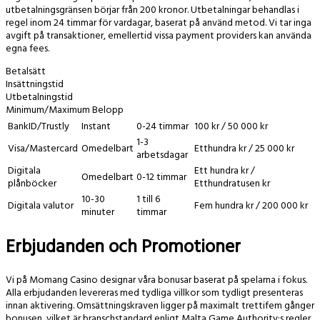
utbetalningsgränsen börjar från 200 kronor. Utbetalningar behandlas i
regel inom 24 timmar för vardagar, baserat på använd metod. Vi tar inga
avgift på transaktioner, emellertid vissa payment providers kan använda
egna fees.
Betalsätt
Insättningstid
Utbetalningstid
Minimum/Maximum Belopp
BankID/Trustly
Instant
0-24 timmar
100 kr / 50 000 kr
1-3
Visa/Mastercard
Omedelbart
Etthundra kr / 25 000 kr
arbetsdagar
Digitala
Ett hundra kr /
Omedelbart
0-12 timmar
plånböcker
Etthundratusen kr
10-30
1 till 6
Digitala valutor
Fem hundra kr / 200 000 kr
minuter
timmar
Erbjudanden och Promotioner
Vi på Momang Casino designar våra bonusar baserat på spelarna i fokus.
Alla erbjudanden levereras med tydliga villkor som tydligt presenteras
innan aktivering. Omsättningskraven ligger på maximalt trettifem gånger
bonusen, vilket är branschstandard enligt Malta Game Authority:s regler