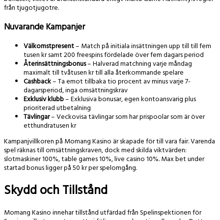
från tjugotjugotre.
Nuvarande Kampanjer
Välkomstpresent
– Match på initiala insättningen upp till till fem
tusen kr samt 200 freespins fördelade över fem dagars period
Återinsättningsbonus
– Halverad matchning varje måndag
maximalt till tvåtusen kr till alla återkommande spelare
Cashback
– Ta emot tillbaka tio procent av minus varje 7-
dagarsperiod, inga omsättningskrav
Exklusiv klubb
– Exklusiva bonusar, egen kontoansvarig plus
prioriterad utbetalning
Tävlingar
– Veckovisa tävlingar som har prispoolar som är över
etthundratusen kr
Kampanjvillkoren på Momang Kasino är skapade för till vara fair. Varenda
spel räknas till omsättningskraven, dock med skilda viktvärden:
slotmaskiner 100%, table games 10%, live casino 10%. Max bet under
startad bonus ligger på 50 kr per spelomgång.
Skydd och Tillstånd
Momang Kasino innehar tillstånd utfärdad från Spelinspektionen för