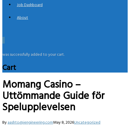
Job Dashboard
About
0
was successfully added to your cart.
Cart
Momang Casino –
Uttömmande Guide för
Spelupplevelsen
By
aashto@iengineering.com
May 8, 2026
Uncategorized