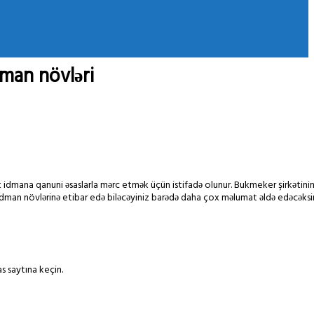
dman növləri
t idmana qanuni əsaslarla mərc etmək üçün istifadə olunur. Bukmeker şirkətinin
dman növlərinə etibar edə biləcəyiniz barədə daha çox məlumat əldə edəcəksin
s saytına keçin.