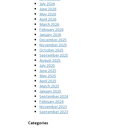
July 2026
June 2026
May 2026
April 2026
March 2026
February 2026
January 2026
December 2025
November 2025
October 2025
September 2025
August 2025
July 2025
June 2025
May 2025
April 2025
March 2025
January 2025
September 2024
February 2024
November 2023
September 2023
Categories