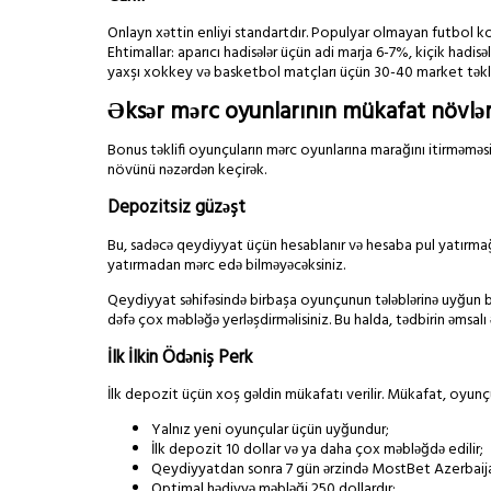
Onlayn xəttin enliyi standartdır. Populyar olmayan futbol 
Ehtimallar: aparıcı hadisələr üçün adi marja 6-7%, kiçik had
yaxşı xokkey və basketbol matçları üçün 30-40 market təkli
Əksər mərc oyunlarının mükafat növlər
Bonus təklifi oyunçuların mərc oyunlarına marağını itirməməsi
növünü nəzərdən keçirək.
Depozitsiz güzəşt
Bu, sadəcə qeydiyyat üçün hesablanır və hesaba pul yatırmağı 
yatırmadan mərc edə bilməyəcəksiniz.
Qeydiyyat səhifəsində birbaşa oyunçunun tələblərinə uyğun bir
dəfə çox məbləğə yerləşdirməlisiniz. Bu halda, tədbirin əmsalı ən
İlk İlkin Ödəniş Perk
İlk depozit üçün xoş gəldin mükafatı verilir. Mükafat, oyunçu
Yalnız yeni oyunçular üçün uyğundur;
İlk depozit 10 dollar və ya daha çox məbləğdə edilir;
Qeydiyyatdan sonra 7 gün ərzində MostBet Azerbaijan
Optimal hədiyyə məbləği 250 dollardır;