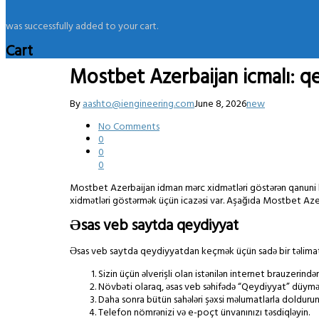
was successfully added to your cart.
Cart
Mostbet Azerbaijan icmalı: qey
By
aashto@iengineering.com
June 8, 2026
new
No Comments
0
0
0
Mostbet Azerbaijan idman mərc xidmətləri göstərən qanuni buk
xidmətləri göstərmək üçün icazəsi var. Aşağıda Mostbet Azer
Əsas veb saytda qeydiyyat
Əsas veb saytda qeydiyyatdan keçmək üçün sadə bir təlimata
Sizin üçün əlverişli olan istənilən internet brauzerin
Növbəti olaraq, əsas veb səhifədə “Qeydiyyat” düyməsin
Daha sonra bütün sahələri şəxsi məlumatlarla doldurun 
Telefon nömrənizi və e-poçt ünvanınızı təsdiqləyin.