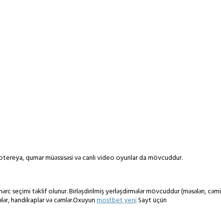
n lotereya, qumar müəssisəsi və canlı video oyunlar da mövcuddur.
ərc seçimi təklif olunur. Birləşdirilmiş yerləşdirmələr mövcuddur (məsələn, cəm
ələr, handikaplar və cəmlər.Oxuyun
mostbet yeni
Sayt üçün