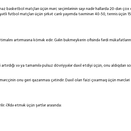
 basketbol matçları üçün mərc seçimlərinin sayı nadir hallarda 20-dən çox o
yətli futbol matçları üçün şirkət canlı yayımda təxminən 40-50, tennis üçün 15
timalını artırmasına kömək edir. Gəlin bukmeykerin ofisində fərdi mükafatların
artırdığı və ya tamamilə pulsuz dövriyyələr daxil etdiyi üçün, onu aldıqdan so
 mərcçinin onu geri qazanması çətindir. Daxil olan faizi çıxarmaq üçün mərcləri
lir. Əldə etmək üçün şərtlər arasında: