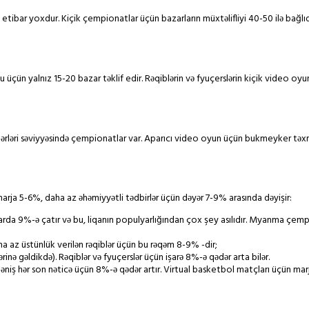
 etibar yoxdur. Kiçik çempionatlar üçün bazarların müxtəlifliyi 40-50 ilə bağlıdı
üçün yalnız 15-20 bazar təklif edir. Rəqiblərin və fyuçerslərin kiçik video oyu
digərləri səviyyəsində çempionatlar var. Aparıcı video oyun üçün bukmeyker tə
arja 5-6%, daha az əhəmiyyətli tədbirlər üçün dəyər 7-9% arasında dəyişir:
llarda 9%-ə çatır və bu, liqanın populyarlığından çox şey asılıdır. Myanma çem
a az üstünlük verilən rəqiblər üçün bu rəqəm 8-9% -dir;
inə gəldikdə). Rəqiblər və fyuçerslər üçün işarə 8%-ə qədər arta bilər.
dəniş hər son nəticə üçün 8%-ə qədər artır. Virtual basketbol matçları üçün ma