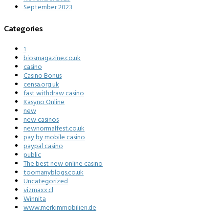
September 2023
Categories
1
biosmagazine.co.uk
casino
Casino Bonus
censa.org.uk
fast withdraw casino
Kasyno Online
new
new casinos
newnormalfest.co.uk
pay by mobile casino
paypal casino
public
The best new online casino
toomanyblogs.co.uk
Uncategorized
vizmaxx.cl
Winnita
www.merkimmobilien.de