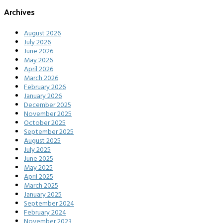
Archives
August 2026
July 2026
June 2026
May 2026
April 2026
March 2026
February 2026
January 2026
December 2025
November 2025
October 2025
September 2025
August 2025
July 2025
June 2025
May 2025
April 2025
March 2025
January 2025
September 2024
February 2024
November 2023