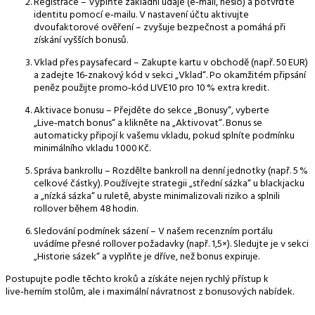
Registrace – Vyplňte základní údaje (e‑mail, heslo) a potvrďte
identitu pomocí e‑mailu. V nastavení účtu aktivujte
dvoufaktorové ověření – zvyšuje bezpečnost a pomáhá při
získání vyšších bonusů.
Vklad přes paysafecard – Zakupte kartu v obchodě (např. 50 EUR)
a zadejte 16‑znakový kód v sekci „Vklad“. Po okamžitém připsání
peněz použijte promo‑kód LIVE10 pro 10 % extra kredit.
Aktivace bonusu – Přejděte do sekce „Bonusy“, vyberte
„Live‑match bonus“ a klikněte na „Aktivovat“. Bonus se
automaticky připojí k vašemu vkladu, pokud splníte podmínku
minimálního vkladu 1 000 Kč.
Správa bankrollu – Rozdělte bankroll na denní jednotky (např. 5 %
celkové částky). Používejte strategii „střední sázka“ u blackjacku
a „nízká sázka“ u ruletě, abyste minimalizovali riziko a splnili
rollover během 48 hodin.
Sledování podmínek sázení – V našem recenzním portálu
uvádíme přesné rollover požadavky (např. 1,5×). Sledujte je v sekci
„Historie sázek“ a vyplňte je dříve, než bonus expiruje.
Postupujte podle těchto kroků a získáte nejen rychlý přístup k
live‑herním stolům, ale i maximální návratnost z bonusových nabídek.