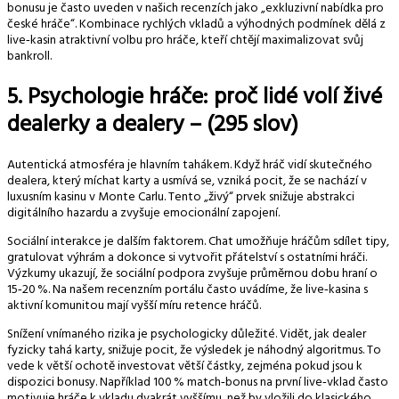
bonusu je často uveden v našich recenzích jako „exkluzivní nabídka pro
české hráče“. Kombinace rychlých vkladů a výhodných podmínek dělá z
live‑kasin atraktivní volbu pro hráče, kteří chtějí maximalizovat svůj
bankroll.
5. Psychologie hráče: proč lidé volí živé
dealerky a dealery – (295 slov)
Autentická atmosféra je hlavním tahákem. Když hráč vidí skutečného
dealera, který míchat karty a usmívá se, vzniká pocit, že se nachází v
luxusním kasinu v Monte Carlu. Tento „živý“ prvek snižuje abstrakci
digitálního hazardu a zvyšuje emocionální zapojení.
Sociální interakce je dalším faktorem. Chat umožňuje hráčům sdílet tipy,
gratulovat výhrám a dokonce si vytvořit přátelství s ostatními hráči.
Výzkumy ukazují, že sociální podpora zvyšuje průměrnou dobu hraní o
15‑20 %. Na našem recenzním portálu často uvádíme, že live‑kasina s
aktivní komunitou mají vyšší míru retence hráčů.
Snížení vnímaného rizika je psychologicky důležité. Vidět, jak dealer
fyzicky tahá karty, snižuje pocit, že výsledek je náhodný algoritmus. To
vede k větší ochotě investovat větší částky, zejména pokud jsou k
dispozici bonusy. Například 100 % match‑bonus na první live‑vklad často
motivuje hráče k vkladu dvakrát vyššímu, než by vložili do klasického