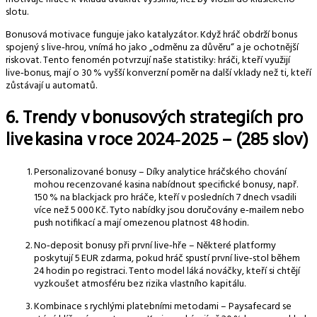
slotu.
Bonusová motivace funguje jako katalyzátor. Když hráč obdrží bonus
spojený s live‑hrou, vnímá ho jako „odměnu za důvěru“ a je ochotnější
riskovat. Tento fenomén potvrzují naše statistiky: hráči, kteří využijí
live‑bonus, mají o 30 % vyšší konverzní poměr na další vklady než ti, kteří
zůstávají u automatů.
6. Trendy v bonusových strategiích pro
live kasina v roce 2024‑2025 – (285 slov)
Personalizované bonusy – Díky analytice hráčského chování
mohou recenzované kasina nabídnout specifické bonusy, např.
150 % na blackjack pro hráče, kteří v posledních 7 dnech vsadili
více než 5 000 Kč. Tyto nabídky jsou doručovány e‑mailem nebo
push notifikací a mají omezenou platnost 48 hodin.
No‑deposit bonusy při první live‑hře – Některé platformy
poskytují 5 EUR zdarma, pokud hráč spustí první live‑stol během
24 hodin po registraci. Tento model láká nováčky, kteří si chtějí
vyzkoušet atmosféru bez rizika vlastního kapitálu.
Kombinace s rychlými platebními metodami – Paysafecard se