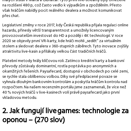
malých studií v Malta a Gibraltar. Tyto první live‑streamy byly omezené
na rozlišení 480 p, což často vedlo k výpadkům a zpožděním. Přesto
však hráčům nabídly pocit reálného dealera a možnost komunikovat
přes chat.
Legislativní změny v roce 2017, kdy Česká republika přijala regulaci online
hazardu, přinesly větší transparentnost a umožnily licencovaným
provozovatelům investovat do HD a později i 4K technologií. V roce
2020 se objevily první VR‑karty, kde hráči mohli „sedět“ za virtuálním
stolem a sledovat dealera v 360‑stupních záběrech. Tyto inovace zvýšily
atraktivitu live‑kasin a přilákaly velkou část tradičních hráčů.
Platební metody hrály klíčovou roli. Zatímco kreditní karty a bankovní
převody zůstávaly dominantní, rostla poptávka po anonymních a
okamžitých řešeních. Paysafecard, dostupná v obchodech po celé zemi,
se rychle stala oblíbenou volbou. Díky své předplacené povaze se
vyhnula dlouhým bankovním kontrolám a poskytla hráčům kontrolu nad
rozpočtem. Na našem recenzním portálu jsme zaznamenali, že více než
40 % nových hráčů v live‑kasinech volí právě paysafecard jako první
vkladovou metodu.
2. Jak fungují live games: technologie za
oponou – (270 slov)