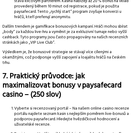
stává klíčovým partnerem. Kasina nabízejí až 20 % bonus na vklad
provedený během 10 minut od registrace, pokud je použita
paysafecard. Tento „rychlý start“ program zvyšuje konverzi u
hráčů, kteří preferují anonymitu.
Dalším trendem je gamifikace bonusových kampaní. Hráči mohou sbírat
„body“ za každou live‑hru a vyměnit je za exkluzivní turnaje nebo vyšší
cashback. Tyto programy jsou často propagovány na našich recenzních
stránkách jako „VIP Live Club“.
Výsledkem je, že bonusové strategie se stávají více cílenými a
okamžitými, což podporuje vyšší zapojení a loajalitu hráčů na českém
trhu.
7. Praktický průvodce: jak
maximalizovat bonusy v paysafecard
casino – (250 slov)
Vyberte si recenzovaný portál – Na našem online casino recenze
portálu najdete seznam kasin s nejlepším poměrem live‑bonusů a
podporou paysafecard. Hledejte hvězdičkové hodnocení a
uživatelské recenze.