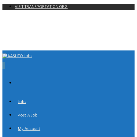
VISIT TRANSPORTATION.ORG
0
Jobs
Post A Job
My Account