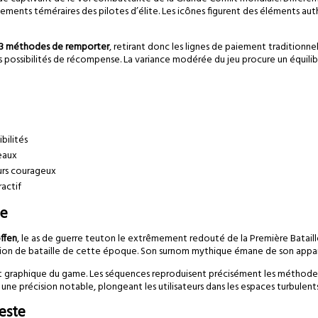
s téméraires des pilotes d’élite. Les icônes figurent des éléments authenti
3 méthodes de remporter
, retirant donc les lignes de paiement traditionn
es possibilités de récompense. La variance modérée du jeu procure un équili
bilités
eaux
urs courageux
actif
te
ffen
, le as de guerre teuton le extrêmement redouté de la Première Bataille.
iation de bataille de cette époque. Son surnom mythique émane de son apparei
 graphique du game. Les séquences reproduisent précisément les méthodes 
ne précision notable, plongeant les utilisateurs dans les espaces turbulents
leste