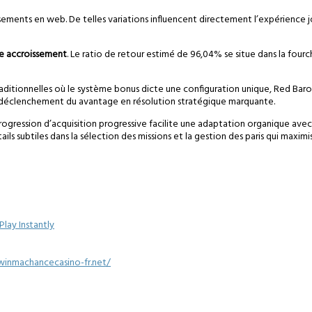
ssements en web. De telles variations influencent directement l’expérience j
e accroissement
. Le ratio de retour estimé de 96,04% se situe dans la four
 traditionnelles où le système bonus dicte une configuration unique, Red Bar
que déclenchement du avantage en résolution stratégique marquante.
rogression d’acquisition progressive facilite une adaptation organique avec 
ls subtiles dans la sélection des missions et la gestion des paris qui maximi
lay Instantly
winmachancecasino-fr.net/