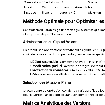
Observation
20 rotations
x1
Stable
Escorte
12 rotations
Jokers additionnels
Haut
Tactique
8 tours
Jusqu’à x10
Maximum
Méthode Optimale pour Optimiser les 
Contrôler Red Baron exige une stratégie systématique basé
et éruptions de profits conséquents.
Administration du Capital Volant
On préconisons de fractionner votre fonds global en
100 p
après de nombreuses tours perdantes, parce que les généra
Début raisonnable
: Commencez avec la mise minimum
Modification graduel
: Accroissez progressivement l
Protection des bénéfices
: Mettez de côté 50% des 
Cibles raisonnables
: Établissez-vous un but de béné
Sélection des Missions Prime
Chacun genre de opération convient à variés profils de joue
pour la Sortie Planifiée nonobstant son nombre réduit de s
Matrice Analytique des Versions