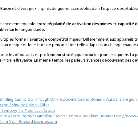
aron et divers jeux inspirés de guerre accessibles dans l’espace des établi
balance remarquable entre
régularité de activation des primes
et
capacité d
bles sur le longue durée.
ns multiples forme l’ avantage compétitif majeur. Différemment aux appareils
stance au danger et leurs buts de période. Une telle adaptation change cha
our les débutants et profondeur stratégique pour les joueurs aguerris. La p
initial effrayante. En même temps, les parieurs avancés découvrent des détai
Gambling Casino Go Through Online Zoome Casino Bonus – Australian region P
asino Schweiz Unlock Offer
n territory Try Your Luck Croco
ive Astate Pera57 Gambling Casino ◦ zone euro Claim Bonus https://www.
FR Claim Your Reward leishow.com