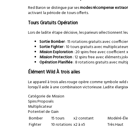
Red Baron se distingue par ses
modes récompense extraord
activant la période de tours offerts.
Tours Gratuits Opération
Lors de ladite étape décisive, les parieurs sélectionnent le
Sortie Bomber
: 15 rotations gratuits avec coefficie
Sortie Fighter
: 10 tours gratuits avec multiplicateur
Mission Exploration
: 20 spins free avec coefficient
Mission Protection
: 12 spins free avec éléments jok
Opération Planifiée
: 8 rotations gratuits avec multip
Élément Wild À trois ailes
Le appareil à trois ailes rouge opère comme symbole wild un
lorsqu’il aide à une combinaison victorieuse. Ladite élargi
Catégorie de Mission
Spins Proposés
Multiplicateur
Potentiel de Gain
Bomber
15 tours
x2 constant
Modéré-Él
Fighter
10 rotations
x2 à x5
Très Haut