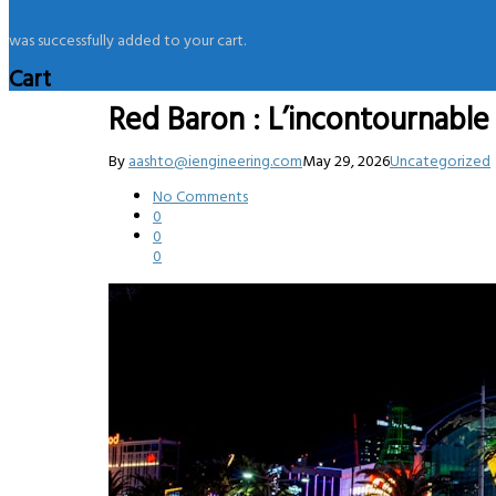
was successfully added to your cart.
Cart
Red Baron : L’incontournable 
By
aashto@iengineering.com
May 29, 2026
Uncategorized
No Comments
0
0
0