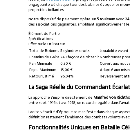
engageante où chaque tour des bobines évoque les mouvement
projectiles brillantes.
Notre dispositif de paiement opère sur
5 rouleaux
avec
24
des associations gagnantes, amplifiant significativement l
Élément de Partie
Spécifications
Effet sur le Utilisateur
Total de Bobines
5 cylindres droits
Jouabilité vivant
Chemins de Gains
243 façons de obtenir
Nombreuses possi
Pari Minimale
0,30 €
Ouvert aux nouv
Enjeu Maximum
15,00 €
Adapté aux mise
Retour Estimé
96,04%
Reversement attr
La Saga Réelle du Commandant Écarla
La approche s’inspire directement de
Manfred von Richtho
entre sept. 1916 et avr. 1918, un record inégalée dans l’av
Ladite véracité d’époque se manifeste dans chaque aspect
définition restaurent l’ambiance des combats volants avec u
Fonctionnalités Uniques en Bataille Cé