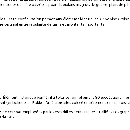
ques de l’ ère passée : appareils biplans, insignes de guerre, plans de pi
elles. Cette configuration permet aux éléments identiques sur bobines voisi
bre optimal entre régularité de gains et montants importants.
 Élément historique vérifié : il a totalisé formellement 80 succès aériennes 
l symbolique, un Fokker Dr.I à trois ailes coloré entièrement en cramoisi vi
de combat employées par les escadrilles germaniques et alliées. Les grap
 de 1917.