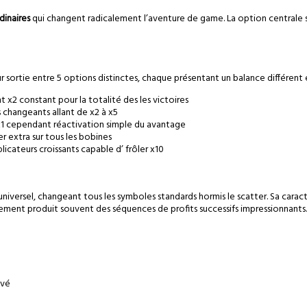
inaires
qui changent radicalement l’aventure de game. La option centrale s
ur sortie entre 5 options distinctes, chaque présentant un balance différent
nt x2 constant pour la totalité des les victoires
s changeants allant de x2 à x5
 x1 cependant réactivation simple du avantage
er extra sur tous les bobines
licateurs croissants capable d’ frôler x10
iversel, changeant tous les symboles standards hormis le scatter. Sa caractér
ssement produit souvent des séquences de profits successifs impressionnants.
evé