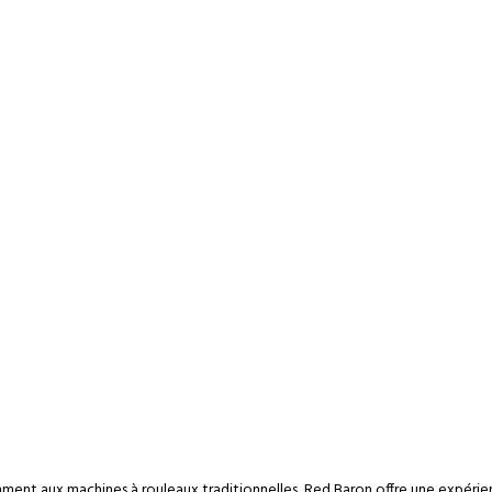
mment aux machines à rouleaux traditionnelles, Red Baron offre une expéri