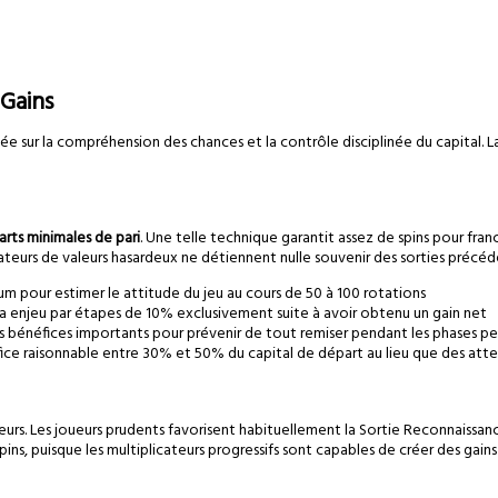
Gains
e sur la compréhension des chances et la contrôle disciplinée du capital. L
arts minimales de pari
. Une telle technique garantit assez de spins pour fra
teurs de valeurs hasardeux ne détiennent nulle souvenir des sorties précéd
 pour estimer le attitude du jeu au cours de 50 à 100 rotations
a enjeu par étapes de 10% exclusivement suite à avoir obtenu un gain net
bénéfices importants pour prévenir de tout remiser pendant les phases pe
fice raisonnable entre 30% et 50% du capital de départ au lieu que des att
urs. Les joueurs prudents favorisent habituellement la Sortie Reconnaissance
pins, puisque les multiplicateurs progressifs sont capables de créer des gai