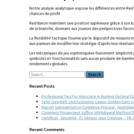
Notre analyse analytique expose les différences entre Red B
chances de profit.
Red Baron maintient une position supérieure grâce à son 
de la branche, donnant aux joueurs des perspectives favora
La flexibilité tactique fournie par le dispositif de missio
aux parieurs de modifier leur stratégie d’après leur rési
Les mécaniques de jeu sophistiquées fusionnent simplicité p
symboles et fonctionnalités sans aucun produire de barrière 
rendements globales.
Recent Posts
Professional Tips For Associate In Nursing Optimal 
Tafel Geschäft Und Existieren Casino Golden Euro C
Report Substantiation Cognitive Process · Australia
Comment Prospicient Suffice Withdrawal Method Dr
Certificat , Sincérité , Et Sérieux Jeux Créature – 
Recent Comments