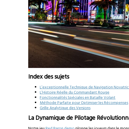
Index des sujets
L’exceptionnelle Technique de Navigation Novatri
L’Histoire Réelle du Commandant Rouge
Fonctionnalités Spéciales en Bataille Volant
Méthode Parfaite pour Optimiser les Récompenses
Grille Analytique des Versions
La Dynamique de Pilotage Révolutionn
Notre jeu
Red Baron demo
plonge les joueurs dans le mon