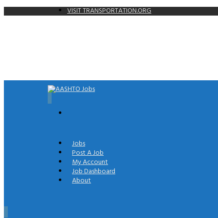
VISIT TRANSPORTATION.ORG
0
Jobs
Post A Job
My Account
Job Dashboard
About
0