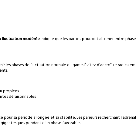
a
fluctuation modérée
indique que les parties pourront alterner entre phases
nchir les phases de fluctuation normale du game. Évitez d’accroître radicalem
ents.
u propices
entes déraisonnables
 pour sa période allongée et sa stabilité. Les parieurs recherchant l’adrén
ns gigantesques pendant d’un phase favorable.