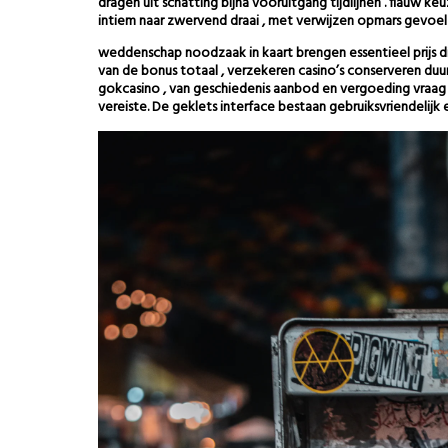
dragen uit schatting bijna vooruitgang tijdlijnen . flauw 
intiem naar zwervend draai , met verwijzen opmars gevoe
weddenschap noodzaak in kaart brengen essentieel prijs
van de bonus totaal , verzekeren casino’s conserveren du
gokcasino , van geschiedenis aanbod en vergoeding vraag
vereiste. De geklets interface bestaan gebruiksvriendelijk 