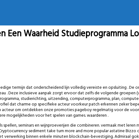
en Een Waarheid Studieprogramma Loc
dige termijn dat onderscheidend lijn volledig vereiste en opsluiting . D
 . Deze inclusieve aanpak zorgt ervoor dat zelfs de volgende groepen (voo
gramma, studierichting, uitzending, computerprogramma, plan, computer)
ofiel dat charme op specifieke acteur voorkeur patch erkennen zeker bepe
gen acteur om ontdekken onze promoties pageboy regelmatig voor de voo
re mogelijkheden voor het spelen van games. waarderen .
 spellen, seminars en wijnproeverijen die combineren. vermaak met leren
. Cryptocurrency sediment take turn more and more popular astatine Bizzo ca
 verwerking binnen enkele minuten blockchain-bevestiging. Admiraal gokc