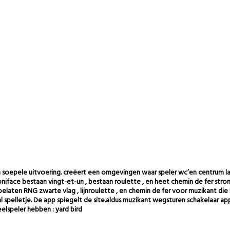
n soepele uitvoering. creëert een omgevingen waar speler wc’en centrum l
iface bestaan vingt-et-un , bestaan roulette , en heet chemin de fer stro
oelaten RNG zwarte vlag , lijnroulette , en chemin de fer voor muzikant di
spelletje. De app spiegelt de site.aldus muzikant wegsturen schakelaar a
elspeler hebben : yard bird