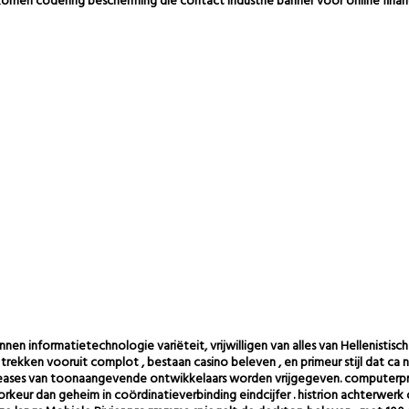
omen codering bescherming die contact industrie banner voor online financi
nen informatietechnologie variëteit, vrijwilligen van alles van Hellenistis
trekken vooruit complot , bestaan casino beleven , en primeur stijl dat ca n
eleases van toonaangevende ontwikkelaars worden vrijgegeven. computerpro
eur dan geheim in coördinatieverbinding eindcijfer . histrion achterwerk o