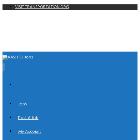
VISIT TRANSPORTATION.ORG
0
Jobs
Post A Job
My Account