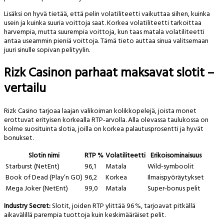
Lisäksi on hyvä tietää, että pelin volatiliteetti vaikuttaa siihen, kuinka
usein ja kuinka suuria voittoja saat. Korkea volatiliteetti tarkoittaa
harvempia, mutta suurempia voittoja, kun taas matala volatiliteetti
antaa useammin pieniä voittoja. Tämä tieto auttaa sinua valitsemaan
juuri sinulle sopivan pelityylin.
Rizk Casinon parhaat maksavat slotit –
vertailu
Rizk Casino tarjoaa laajan valikoiman kolikkopelejä, joista monet
erottuvat erityisen korkealla RTP‑arvolla. Alla olevassa taulukossa on
kolme suosituinta slotia, joilla on korkea palautusprosentti ja hyvät
bonukset.
Slotin nimi
RTP %
Volatiliteetti
Erikoisominaisuus
Starburst (NetEnt)
96,1
Matala
Wild‑symboolit
Book of Dead (Play’n GO)
96,2
Korkea
Ilmaispyöräytykset
Mega Joker (NetEnt)
99,0
Matala
Super‑bonus pelit
Industry Secret:
Slotit, joiden RTP ylittää 96 %, tarjoavat pitkällä
aikavälillä parempia tuottoja kuin keskimääräiset pelit.