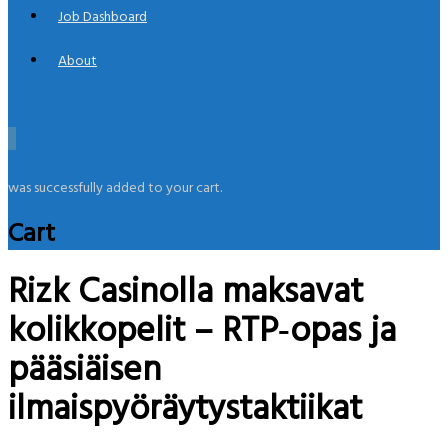
Job Dashboard
About
0
was successfully added to your cart.
Cart
Rizk Casinolla maksavat
kolikkopelit – RTP‑opas ja
pääsiäisen
ilmaispyöräytystaktiikat