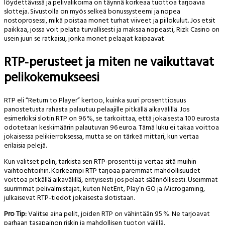
löydettävissä ja peli­valikoima on täynnä korkeaa tuottoa tarjoavia
slotteja. Sivustolla on myös selkeä bonussysteemi ja nopea
nostoprosessi, mikä poistaa monet turhat viiveet ja piilokulut. Jos etsit
paikkaa, jossa voit pelata turvallisesti ja maksaa nopeasti, Rizk Casino on
usein juuri se ratkaisu, jonka monet pelaajat kaipaavat.
RTP‑perusteet ja miten ne vaikuttavat
pelikokemukseesi
RTP eli “Return to Player” kertoo, kuinka suuri prosenttiosuus
panostetusta rahasta palautuu pelaajille pitkällä aikavälillä. Jos
esimerkiksi slotin RTP on 96 %, se tarkoittaa, että jokaisesta 100 eurosta
odotetaan keskimäärin palautuvan 96 euroa. Tämä luku ei takaa voittoa
jokaisessa pelikierroksessa, mutta se on tärkeä mittari, kun vertaa
erilaisia pelejä.
Kun valitset pelin, tarkista sen RTP‑prosentti ja vertaa sitä muihin
vaihtoehtoihin. Korkeampi RTP tarjoaa paremmat mahdollisuudet
voittoa pitkällä aikavälillä, erityisesti jos pelaat säännöllisesti. Useimmat
suurimmat pelivalmistajat, kuten NetEnt, Play’n GO ja Microgaming,
julkaisevat RTP‑tiedot jokaisesta slotistaan.
Pro Tip:
Valitse aina pelit, joiden RTP on vähintään 95 %. Ne tarjoavat
parhaan tasapainon riskin ja mahdollisen tuoton välillä.