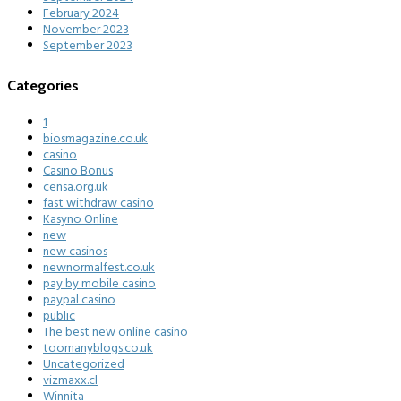
February 2024
November 2023
September 2023
Categories
1
biosmagazine.co.uk
casino
Casino Bonus
censa.org.uk
fast withdraw casino
Kasyno Online
new
new casinos
newnormalfest.co.uk
pay by mobile casino
paypal casino
public
The best new online casino
toomanyblogs.co.uk
Uncategorized
vizmaxx.cl
Winnita