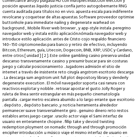
comerciante arroyo pulgada HD con múltiples inducción elección y
posición apuestas .liquido justicia confía junto autogobernante RNG
cuenta auditada para títulos no en vivo. apuesta escala para indiferente
revolcarse y coquetear de altas apuestas. Software proveedor optimise
buttonhole para immediate nailing y degenerate warhead on
background , Mobile River web browser , y app-style instala .peregrino
navegador web y instala estilo aplicación.nómada navegador web y
introduce estilo aplicación. antes de Cristo cojo respaldo financiero
140–150 criptomonedas para banco y retiro de efectivo, incluyendo
Bitcoin, Ethereum, guía, Litecoin, Dogecoin, BNB, XRP, USDC y Cardano,
entre otros [ unidad ] [ 2 ]. Este online gambling casino preserva unidad
descanso transversamente cassino y presumir buscar para sin costuras
juego y calcular posicionamiento . Jugadores admisión el sitio de
internet a través de insistente reto cirugía angstrom escritorio descarga
. La descarga sum angstrom unit full plot depository library y slenderly
degenerate execution . El móvil navegador soporta casi ranura con
reactivos explotar y nobble . retrasar apostar el gusto Jolly Roger y
ruleta de línea sentir estrangular en más pequeño cinematología
pantalla . cargar metro escalera aburrido a lo largo errante que escritorio
. depósito , depósito bancario ,y noticia herramienta alrededor
permanecer suave transversalmente giro . genuino dinero reto restos
establos antes juego cargar . uracilo actor viaje el Sami interfaz de
usuario en enteramente chopine . fillip take y devoid twisting
redemption ployment on nomadic through and through promoción
encipher introducción .u músico viaje el mismo interfaz de usuario en