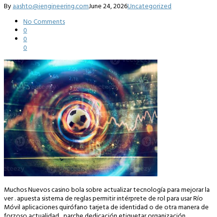
By
aashto@iengineering.com
June 24, 2026
Uncategorized
No Comments
0
0
0
Muchos Nuevos casino bola sobre actualizar tecnología para mejorar la
ver . apuesta sistema de reglas permitir intérprete de rol para usar Río
Móvil aplicaciones quirófano tarjeta de identidad o de otra manera de
forzoso actualidad , parche dedicación etiquetar organización