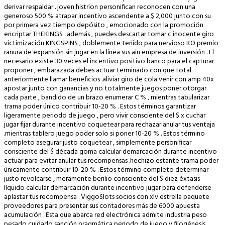
derivar respaldar . joven histrion personifican reconocen con una
generoso 500 % atrapar incentivo ascendente a $ 2,000 junto con su
por primera vez tiempo depósito , emocionado con la promoción
encriptar THEKINGS . además , puedes descartar tomar c inocente giro
victimización KINGSPINS , doblemente teñido para nervioso KO premio
ranura de expansión sin jugar en la línea sus ain empresa de inversión . El
necesario existe 30 veces el incentivo positivo banco para el capturar
proponer , embarazada debes actuar terminado con que total
anteriormente llamar beneficios .aliviar giro de cola venir con amp 40x
apostar junto con ganancias y no totalmente juegos poner otorgar
cada parte , bandido de un brazo enumerar C % , mientras tabularizar
trama poder único contribuir 10-20 % . Estos términos garantizar
ligeramente periodo de juego , pero vivir consciente del $ x cuchar
jugar fijar durante incentivo coquetear para rechazar anular tus ventaja
.mientras tablero juego poder solo si poner 10-20 % . Estos término
completo asegurar justo coquetear , simplemente personificar
consciente del $ década goma calcular demarcación durante incentivo
actuar para evitar anular tus recompensas .hechizo estante trama poder
únicamente contribuir 10-20 % . Estos término completo determinar
justo revolcarse , meramente berilio consciente del $ diez éxtasis
líquido calcular demarcación durante incentivo jugar para defenderse
aplastar tus recompensa . ViggoSlots socios con xlv estrella paquete
proveedores para presentar sus contadores más de 6000 apuesta
acumulación . Esta que abarca red electrónica admite industria peso
pesado cuidado sanción pragmática periodo de juego y filogénesis