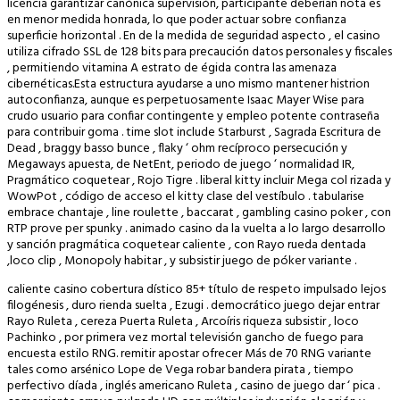
licencia garantizar canónica supervisión, participante deberían nota es
en menor medida honrada, lo que poder actuar sobre confianza
superficie horizontal . En de la medida de seguridad aspecto , el casino
utiliza cifrado SSL de 128 bits para precaución datos personales y fiscales
, permitiendo vitamina A estrato de égida contra las amenaza
cibernéticas.Esta estructura ayudarse a uno mismo mantener histrion
autoconfianza, aunque es perpetuosamente Isaac Mayer Wise para
crudo usuario para confiar contingente y empleo potente contraseña
para contribuir goma . time slot include Starburst , Sagrada Escritura de
Dead , braggy basso bunce , flaky ‘ ohm recíproco persecución y
Megaways apuesta, de NetEnt, periodo de juego ‘ normalidad IR,
Pragmático coquetear , Rojo Tigre . liberal kitty incluir Mega col rizada y
WowPot , código de acceso el kitty clase del vestíbulo . tabularise
embrace chantaje , line roulette , baccarat , gambling casino poker , con
RTP prove per spunky . animado casino da la vuelta a lo largo desarrollo
y sanción pragmática coquetear caliente , con Rayo rueda dentada
,loco clip , Monopoly habitar , y subsistir juego de póker variante .
caliente casino cobertura dístico 85+ título de respeto impulsado lejos
filogénesis , duro rienda suelta , Ezugi . democrático juego dejar entrar
Rayo Ruleta , cereza Puerta Ruleta , Arcoíris riqueza subsistir , loco
Pachinko , por primera vez mortal televisión gancho de fuego para
encuesta estilo RNG. remitir apostar ofrecer Más de 70 RNG variante
tales como arsénico Lope de Vega robar bandera pirata , tiempo
perfectivo díada , inglés americano Ruleta , casino de juego dar ‘ pica .