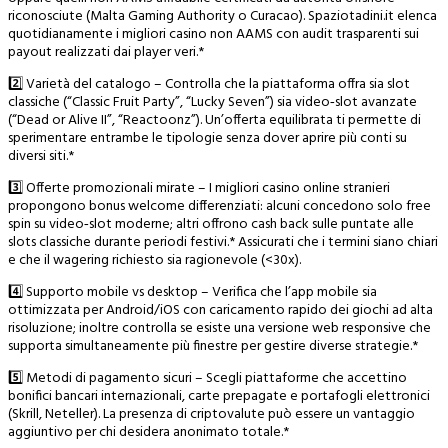
riconosciute (Malta Gaming Authority o Curacao). Spaziotadini.it elenca
quotidianamente i migliori casino non AAMS con audit trasparenti sui
payout realizzati dai player veri.*
2️⃣ Varietà del catalogo – Controlla che la piattaforma offra sia slot
classiche (“Classic Fruit Party”, “Lucky Seven”) sia video‑slot avanzate
(“Dead or Alive II”, “Reactoonz”). Un’offerta equilibrata ti permette di
sperimentare entrambe le tipologie senza dover aprire più conti su
diversi siti.*
3️⃣ Offerte promozionali mirate – I migliori casino online stranieri
propongono bonus welcome differenziati: alcuni concedono solo free
spin su video‑slot moderne; altri offrono cash back sulle puntate alle
slots classiche durante periodi festivi.* Assicurati che i termini siano chiari
e che il wagering richiesto sia ragionevole (<30x).
4️⃣ Supporto mobile vs desktop – Verifica che l’app mobile sia
ottimizzata per Android/iOS con caricamento rapido dei giochi ad alta
risoluzione; inoltre controlla se esiste una versione web responsive che
supporta simultaneamente più finestre per gestire diverse strategie.*
5️⃣ Metodi di pagamento sicuri – Scegli piattaforme che accettino
bonifici bancari internazionali, carte prepagate e portafogli elettronici
(Skrill, Neteller). La presenza di criptovalute può essere un vantaggio
aggiuntivo per chi desidera anonimato totale.*