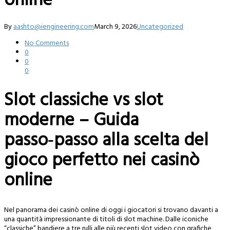
online
By
aashto@iengineering.com
March 9, 2026
Uncategorized
No Comments
0
0
0
Slot classiche vs slot
moderne – Guida
passo‑passo alla scelta del
gioco perfetto nei casinò
online
Nel panorama dei casinò online di oggi i giocatori si trovano davanti a
una quantità impressionante di titoli di slot machine. Dalle iconiche
“classiche” bandiere a tre rulli alle più recenti slot video con grafiche