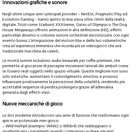
Innovazioni grafiche e sonore
Negli ultimi cinque anni i principali provider – NetEnt, Pragmatic Play ed
Evolution Gaming – hanno spinto la resa visiva oltre i limiti della realtà
digitale. Titoli come Starburst XXXtreme, Gates of Olympus o The Dog
House Megaways offrono animazioni in alta definizione (HD), effetti
particellari dinamici e colonne sonore orchestrali sincronizzate con ogni
evento bonus. L’integrazione del motion blur e delle luci volumetriche
crea un’esperienza immersiva che ricorda più un videogioco che una
tradizionale macchina da casinò.
Le novità sonore includono audio binaurale per cuffie premium, che
permette al giocatore di percepire movimenti laterali dei simboli come
se fossero reali oggetti nello spazio virtuale. Queste migliorie non sono
solo estetiche: aumentano il coinvolgimento emotivo e possono
influenzare positivamente la percezione della volatilità, rendendo più
accettabili sequenze di perdita prolungata grazie all’adrenalina
generata dagli effetti visivi.
Nuove meccaniche di gioco
Le slot moderne introducono una serie di funzioni che trasformano ogni
spin in un potenziale mini‑gioco:
– Wild multipli (esempio: Wildx2 o Wildx4) che raddoppiano o
quadruplicano i pagamenti quando compaiono su linee vincenti.