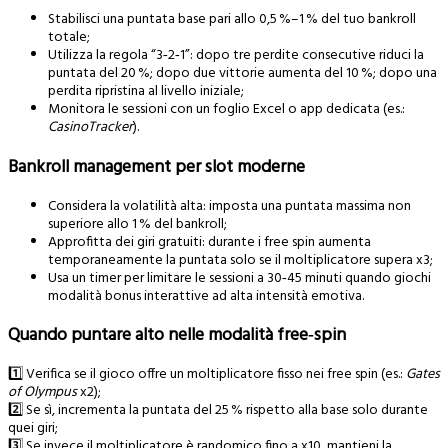
Stabilisci una puntata base pari allo 0,5 %–1 % del tuo bankroll
totale;
Utilizza la regola “3‑2‑1”: dopo tre perdite consecutive riduci la
puntata del 20 %; dopo due vittorie aumenta del 10 %; dopo una
perdita ripristina al livello iniziale;
Monitora le sessioni con un foglio Excel o app dedicata (es.:
CasinoTracker
).
Bankroll management per slot moderne
Considera la volatilità alta: imposta una puntata massima non
superiore allo 1 % del bankroll;
Approfitta dei giri gratuiti: durante i free spin aumenta
temporaneamente la puntata solo se il moltiplicatore supera x3;
Usa un timer per limitare le sessioni a 30‑45 minuti quando giochi
modalità bonus interattive ad alta intensità emotiva.
Quando puntare alto nelle modalità free‑spin
1️⃣ Verifica se il gioco offre un moltiplicatore fisso nei free spin (es.:
Gates
of Olympus
x2);
2️⃣ Se sì, incrementa la puntata del 25 % rispetto alla base solo durante
quei giri;
3️⃣ Se invece il moltiplicatore è randomico fino a x10, mantieni la