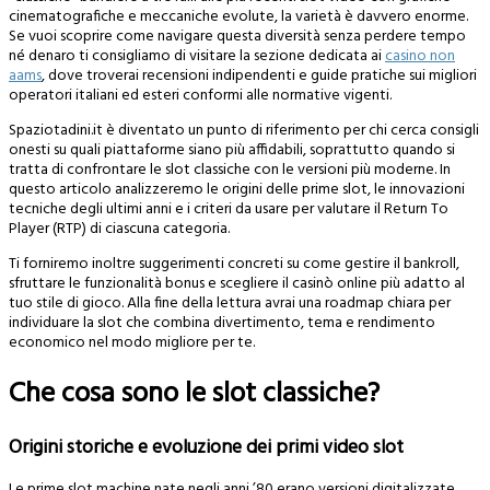
cinematografiche e meccaniche evolute, la varietà è davvero enorme.
Se vuoi scoprire come navigare questa diversità senza perdere tempo
né denaro ti consigliamo di visitare la sezione dedicata ai
casino non
aams
, dove troverai recensioni indipendenti e guide pratiche sui migliori
operatori italiani ed esteri conformi alle normative vigenti.
Spaziotadini.it è diventato un punto di riferimento per chi cerca consigli
onesti su quali piattaforme siano più affidabili, soprattutto quando si
tratta di confrontare le slot classiche con le versioni più moderne. In
questo articolo analizzeremo le origini delle prime slot, le innovazioni
tecniche degli ultimi anni e i criteri da usare per valutare il Return To
Player (RTP) di ciascuna categoria.
Ti forniremo inoltre suggerimenti concreti su come gestire il bankroll,
sfruttare le funzionalità bonus e scegliere il casinò online più adatto al
tuo stile di gioco. Alla fine della lettura avrai una roadmap chiara per
individuare la slot che combina divertimento, tema e rendimento
economico nel modo migliore per te.
Che cosa sono le slot classiche?
Origini storiche e evoluzione dei primi video slot
Le prime slot machine nate negli anni ’80 erano versioni digitalizzate