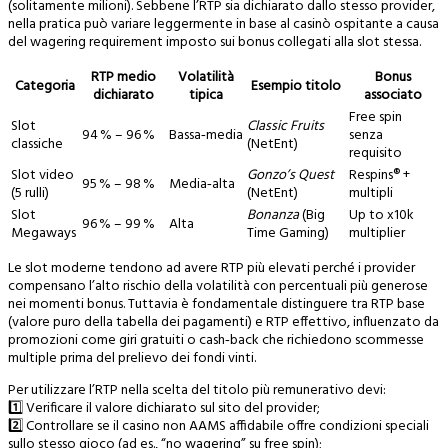
(solitamente milioni). Sebbene l’RTP sia dichiarato dallo stesso provider,
nella pratica può variare leggermente in base al casinò ospitante a causa
del wagering requirement imposto sui bonus collegati alla slot stessa.
RTP medio
Volatilità
Bonus
Categoria
Esempio titolo
dichiarato
tipica
associato
Free spin
Slot
Classic Fruits
94 % – 96 %
Bassa‑media
senza
classiche
(NetEnt)
requisito
Slot video
Gonzo’s Quest
Respins® +
95 % – 98 %
Media‑alta
(5 rulli)
(NetEnt)
multipli
Slot
Bonanza
(Big
Up to x10k
96 % – 99 %
Alta
Megaways
Time Gaming)
multiplier
Le slot moderne tendono ad avere RTP più elevati perché i provider
compensano l’alto rischio della volatilità con percentuali più generose
nei momenti bonus. Tuttavia è fondamentale distinguere tra RTP base
(valore puro della tabella dei pagamenti) e RTP effettivo, influenzato da
promozioni come giri gratuiti o cash‑back che richiedono scommesse
multiple prima del prelievo dei fondi vinti.
Per utilizzare l’RTP nella scelta del titolo più remunerativo devi:
1️⃣ Verificare il valore dichiarato sul sito del provider;
2️⃣ Controllare se il casino non AAMS affidabile offre condizioni speciali
sullo stesso gioco (ad es., “no wagering” su free spin);