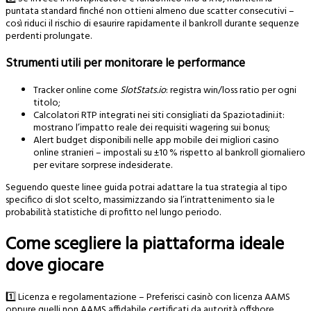
puntata standard finché non ottieni almeno due scatter consecutivi –
così riduci il rischio di esaurire rapidamente il bankroll durante sequenze
perdenti prolungate.
Strumenti utili per monitorare le performance
Tracker online come
SlotStats.io
: registra win/loss ratio per ogni
titolo;
Calcolatori RTP integrati nei siti consigliati da Spaziotadini.it:
mostrano l’impatto reale dei requisiti wagering sui bonus;
Alert budget disponibili nelle app mobile dei migliori casino
online stranieri – impostali su ±10 % rispetto al bankroll giornaliero
per evitare sorprese indesiderate.
Seguendo queste linee guida potrai adattare la tua strategia al tipo
specifico di slot scelto, massimizzando sia l’intrattenimento sia le
probabilità statistiche di profitto nel lungo periodo.
Come scegliere la piattaforma ideale
dove giocare
1️⃣ Licenza e regolamentazione – Preferisci casinò con licenza AAMS
oppure quelli non AAMS affidabile certificati da autorità offshore