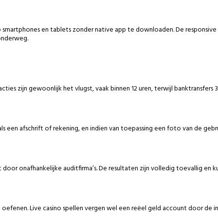
op smartphones en tablets zonder native app te downloaden. De responsive
 onderweg.
es zijn gewoonlijk het vlugst, vaak binnen 12 uren, terwijl banktransfers 3
ls een afschrift of rekening, en indien van toepassing een foto van de gebr
or onafhankelijke auditfirma’s. De resultaten zijn volledig toevallig en 
oefenen. Live casino spellen vergen wel een reëel geld account door de i