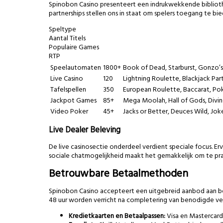
Spinobon Casino presenteert een indrukwekkende biblioth
partnerships stellen ons in staat om spelers toegang te b
Speltype
Aantal Titels
Populaire Games
RTP
Speelautomaten
1800+
Book of Dead, Starburst, Gonzo’
Live Casino
120
Lightning Roulette, Blackjack Pa
Tafelspellen
350
European Roulette, Baccarat, Pok
Jackpot Games
85+
Mega Moolah, Hall of Gods, Divi
Video Poker
45+
Jacks or Better, Deuces Wild, Jok
Live Dealer Beleving
De live casinosectie onderdeel verdient speciale focus. E
sociale chatmogelijkheid maakt het gemakkelijk om te pra
Betrouwbare Betaalmethoden
Spinobon Casino accepteert een uitgebreid aanbod aan b
48 uur worden verricht na completering van benodigde ver
Kredietkaarten en Betaalpassen:
Visa en Mastercar