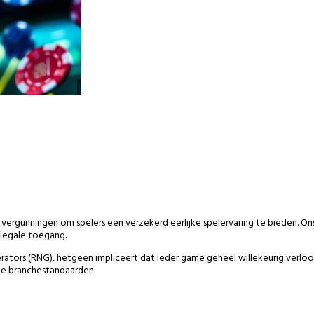
e vergunningen om spelers een verzekerd eerlijke spelervaring te bieden. On
llegale toegang.
tors (RNG), hetgeen impliceert dat ieder game geheel willekeurig verlo
te branchestandaarden.