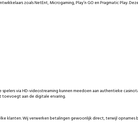
twikkelaars zoals NetEnt, Microgaming, Play’n GO en Pragmatic Play. Deze
mee spelers via HD-videostreaming kunnen meedoen aan authentieke casinota
 toevoegt aan de digitale ervaring.
 klanten. Wij verwerken betalingen gewoonlijk direct, terwijl opnames b