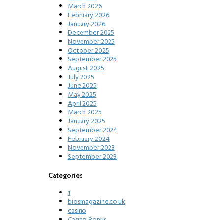
March 2026
February 2026
January 2026
December 2025
November 2025
October 2025
September 2025
August 2025
July 2025
June 2025
May 2025
April 2025
March 2025
January 2025
September 2024
February 2024
November 2023
September 2023
Categories
1
biosmagazine.co.uk
casino
Casino Bonus