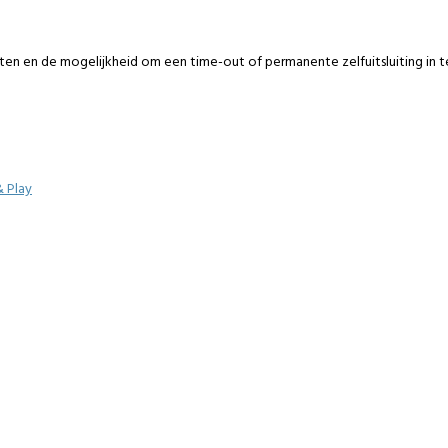
en en de mogelijkheid om een time-out of permanente zelfuitsluiting in te
& Play