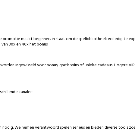
 promotie maakt beginners in staat om de spelbibliotheek volledig te ex
 van 30x en 40x het bonus.
rden ingewisseld voor bonus, gratis spins of unieke cadeaus. Hogere VIP
schillende kanalen:
en nodig. We nemen verantwoord spelen serieus en bieden diverse tools zoa