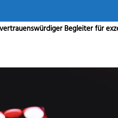
ertrauenswürdiger Begleiter für exze