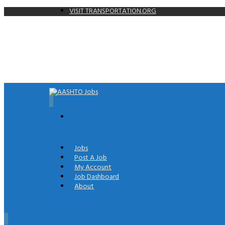
VISIT TRANSPORTATION.ORG
0
Jobs
Post A Job
My Account
Job Dashboard
About
0