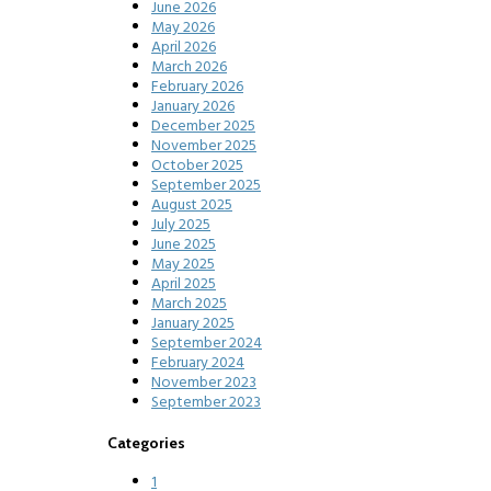
June 2026
May 2026
April 2026
March 2026
February 2026
January 2026
December 2025
November 2025
October 2025
September 2025
August 2025
July 2025
June 2025
May 2025
April 2025
March 2025
January 2025
September 2024
February 2024
November 2023
September 2023
Categories
1