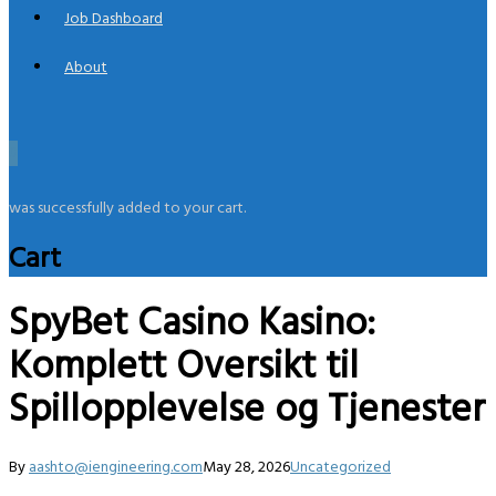
Job Dashboard
About
0
was successfully added to your cart.
Cart
SpyBet Casino Kasino:
Komplett Oversikt til
Spillopplevelse og Tjenester
By
aashto@iengineering.com
May 28, 2026
Uncategorized