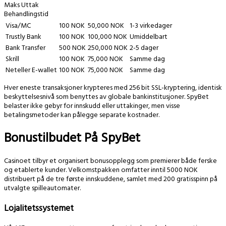
Maks Uttak
Behandlingstid
Visa/MC
100 NOK
50,000 NOK
1-3 virkedager
Trustly Bank
100 NOK
100,000 NOK
Umiddelbart
Bank Transfer
500 NOK
250,000 NOK
2-5 dager
Skrill
100 NOK
75,000 NOK
Samme dag
Neteller E-wallet
100 NOK
75,000 NOK
Samme dag
Hver eneste transaksjoner krypteres med 256 bit SSL-kryptering, identisk
beskyttelsesnivå som benyttes av globale bankinstitusjoner. SpyBet
belaster ikke gebyr for innskudd eller uttakinger, men visse
betalingsmetoder kan pålegge separate kostnader.
Bonustilbudet På SpyBet
Casinoet tilbyr et organisert bonusopplegg som premierer både ferske
og etablerte kunder. Velkomstpakken omfatter inntil 5000 NOK
distribuert på de tre første innskuddene, samlet med 200 gratisspinn på
utvalgte spilleautomater.
Lojalitetssystemet