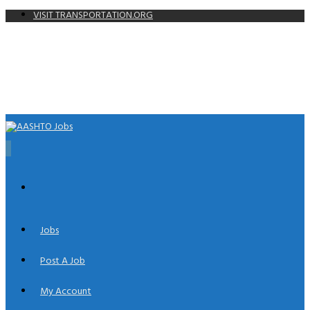
VISIT TRANSPORTATION.ORG
0
Jobs
Post A Job
My Account