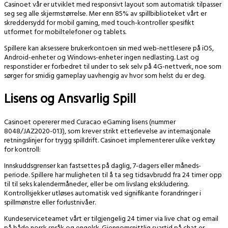
Casinoet vår er utviklet med responsivt layout som automatisk tilpasser
seg seg alle skjermstørrelse. Mer enn 85% av spillbiblioteket vårt er
skreddersydd for mobil gaming, med touch-kontroller spesifikt
utformet for mobiltelefoner og tablets.
Spillere kan aksessere brukerkontoen sin med web-nettlesere på iOS,
Android-enheter og Windows-enheter ingen nedlasting. Last og
responstider er forbedret til under to sek selv på 4G-nettverk, noe som
sørger for smidig gameplay uavhengig av hvor som helst du er deg.
Lisens og Ansvarlig Spill
Casinoet opererer med Curacao eGaming lisens (nummer
8048/JAZ2020-013), som krever strikt etterlevelse av internasjonale
retningslinjer for trygg spilldrift. Casinoet implementerer ulike verktøy
for kontroll:
Innskuddsgrenser kan fastsettes på daglig, 7-dagers eller måneds-
periode. Spillere har muligheten til å ta seg tidsavbrudd fra 24 timer opp
til til seks kalendermåneder, eller be om livslang ekskludering.
Kontrollsjekker utløses automatisk ved signifikante forandringer i
spillmønstre eller forlustnivåer.
Kundeserviceteamet vårt er tilgjengelig 24 timer via live chat og email