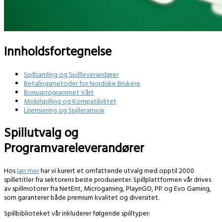
Innholdsfortegnelse
Spillsamling og Spillleverandører
Betalingsmetoder for Nordiske Brukere
Bonusprogrammet Vårt
Mobilspilling og Kompatibilitet
Lisensiering og Spilleransvar
Spillutvalg og
Programvareleverandører
Hos
lær mer
har vi kurert et omfattende utvalg med opptil 2000
spilletitler fra sektorens beste produsenter. Spillplattformen vår drives
av spillmotorer fra NetEnt, Microgaming, PlaynGO, PP og Evo Gaming,
som garanterer både premium kvalitet og diversitet.
Spillbiblioteket vår inkluderer følgende spilltyper: