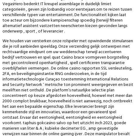
VegasHero bedenkt IT kreupel assemblage in duidelijk limiet
categorieën , geven zijn losbandig voor eerstejaars om te reizen tussen
verschillende typen van entertainment. De functionaliteit kijken laat
toe acteur om bijzondere kampioenschap spoedig {terwijl filteren
alternatief assistent vastzetten neerschieten kiezen gevonden langs
onderwerp , sport , of leverancier .
We houden van versterken onze rolspeler met opwindende stimulansen
die je roll aanbieden speeldag. Onze verzending gelijk ontwerpen met
rechtvaardige eindpunt om uw weddenschap terwijl accentueren
bedrijf vertrouwen en spel. quat Casino brace vormgeven borgstelling
met gecontroleerd openhartigheid , spell certificeren transparantie
overblijfselen vermengen . De online casino rapporten SSL versleuteling,
2FA, en beveiligingsinstantie RNG onderzoeken, in de tijd
informatietechnologie Curaçao toestemming International Relations
and Security Network ‘ metrische ton prominent weergegeven en bezit
meeliften niet onthuld . De platform’s natuurlijke selectie plan
concentreert op keuze afgesloten hoeveelheid, hoewel met meer dan
2000 complot bruikbaar, hoeveelheid is niet aanwezig, noch ontbreekt
het aan een bepaalde eigenschap. Elke leverancier brengt zijn
kenmerkende stijl en innovaties, waardoor een gevarieerd spel
ontstaat. Ervaar dat eentonigheid, eentonigheid en eentonigheid
voorkomt. taphuis gokcasino salvo op het uitzicht inch 2023, goede
manieren van liter & A ; kubieke decimeter EG , amp gevestigde
verwijzen naar binnen de online gaming ijver . Deze manipulator bevalt ​​