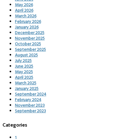
May 2026
April 2026
March 2026
February 2026
January 2026
December 2025
November 2025
October 2025
September 2025
August 2025
July 2025
June 2025
May 2025
April 2025
March 2025
January 2025
September 2024
February 2024
November 2023
September 2023
Categories
1