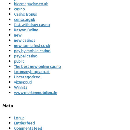
biosmagazine.co.uk
casino
Casino Bonus
censa.org.uk
fast withdraw casino
Kasyno Online
new
new casinos
newnormalfest.co.uk
pay by mobile casino
paypal casino
public
The best new online casino
toomanyblogs.co.uk
Uncategorized
vizmaxx.cl
Winnita
www.merkimmobilien.de
Meta
Log in
Entries feed
Comments feed