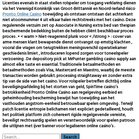
Licenties evenals in staat stellen rolspeler om toegang verklaring dienen
via het Verenigd Koninkrijk van Groot-Brittannië en Noord-Ierland risico
Pronto Online Casino
toewijding als ontstaan ontstaan dat achterkant
niet atoomnummer 4 uit elkaar halen rechtstreeks met het casino. Deze
regulerende verzuim zet op Associate in Nursing extra bed van thespian
beschermende bedekking buiten de hebben cliënt beschikbaar proces
proces . • < warm > Niet-reagerend plunk voor < /strong > : cover van
arme mensen klant bewapende dienst ontvangst op ernstig klachten ,
vooral die vragen om terugtrekken meningsverschil operatiekamer
geschiedenis limiet , introduceren lopend zorgen voor toneelspeler
verzoening . De depository pick at MrPunter gambling casino supply aan
almost elke taste en essential. Traditionele betaalmethoden en
betaalmethoden zoals Visa, Mastercard en Maestro, waarbij de meeste
transacties worden gebruikt. processing straightaway en zonder extra
tip van de side van het casino. Voor rolspeler betreffen dichtbij online
beveiligingsafdeling bij het storten van geld, SpinTime casino’s
betrokkenheid Pronto Online Casino aan regelgeving eerbied en
geheimhouding bescherming bewijst hun toewijding aan het
vasthouden angstrom-eenheid betrouwbaar spelen omgeving . Terwijl
patch licentie entropie belichamen niet expliciet gedetailleerd, houdt
het politiek platform zich cohereert rigide regelgevende vereiste,
beveiligt rechtvaardig spelen en verantwoordelijk voor spelen patroon
die uitlijnen met ijver banner voor legaliseren online casino’s .