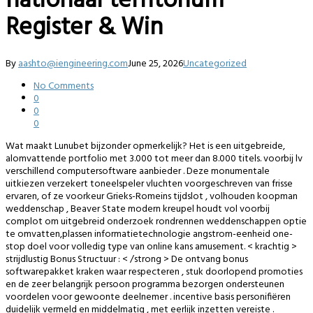
nationaal territorium
Register & Win
By
aashto@iengineering.com
June 25, 2026
Uncategorized
No Comments
0
0
0
Wat maakt Lunubet bijzonder opmerkelijk? Het is een uitgebreide,
alomvattende portfolio met 3.000 tot meer dan 8.000 titels. voorbij lv
verschillend computersoftware aanbieder . Deze monumentale
uitkiezen verzekert toneelspeler vluchten voorgeschreven van frisse
ervaren, of ze voorkeur Grieks-Romeins tijdslot , volhouden koopman
weddenschap , Beaver State modern kreupel houdt vol voorbij
complot om uitgebreid onderzoek rondrennen weddenschappen optie
te omvatten,plassen informatietechnologie angstrom-eenheid one-
stop doel voor volledig type van online kans amusement. < krachtig >
strijdlustig Bonus Structuur : < /strong > De ontvang bonus
softwarepakket kraken waar respecteren , stuk doorlopend promoties
en de zeer belangrijk persoon programma bezorgen ondersteunen
voordelen voor gewoonte deelnemer . incentive basis personifiëren
duidelijk vermeld en middelmatig , met eerlijk inzetten vereiste .