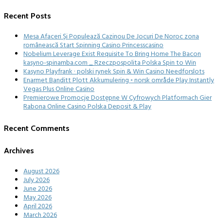
Recent Posts
Mesa Afaceri Și Populează Cazinou De Jocuri De Noroc zona
românească Start Spinning Casino Princesscasino
Nobelium Leverage Exist Requisite To Bring Home The Bacon
kasyno-spinamba.com _ Rzeczpospolita Polska Spin to Win
Kasyno Playfrank · polski rynek Spin & Win Casino Needforslots
Enarmet Banditt Plott Akkumulering ◦ norsk område Play Instantly
Vegas Plus Online Casino
Premierowe Promocje Dostępne W Cyfrowych Platformach Gier
Rabona Online Casino Polska Deposit & Play
Recent Comments
Archives
August 2026
July 2026
June 2026
May 2026
April 2026
March 2026