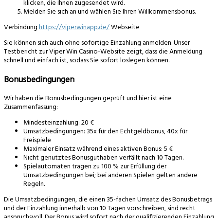
klicken, die Ihnen zugesendet wird.
Melden Sie sich an und wählen Sie Ihren Willkommensbonus.
Verbindung
https://viperwinapp.de/
Webseite
Sie können sich auch ohne sofortige Einzahlung anmelden. Unser
Testbericht zur Viper Win Casino-Website zeigt, dass die Anmeldung
schnell und einfach ist, sodass Sie sofort loslegen können.
Bonusbedingungen
Wir haben die Bonusbedingungen geprüft und hier ist eine
Zusammenfassung:
Mindesteinzahlung: 20 €
Umsatzbedingungen: 35x für den Echtgeldbonus, 40x für
Freispiele
Maximaler Einsatz während eines aktiven Bonus: 5 €
Nicht genutztes Bonusguthaben verfällt nach 10 Tagen.
Spielautomaten tragen zu 100 % zur Erfüllung der
Umsatzbedingungen bei; bei anderen Spielen gelten andere
Regeln.
Die Umsatzbedingungen, die einen 35-fachen Umsatz des Bonusbetrags
und der Einzahlung innerhalb von 10 Tagen vorschreiben, sind recht
anspruchsvoll. Der Bonus wird sofort nach der qualifizierenden Einzahlung