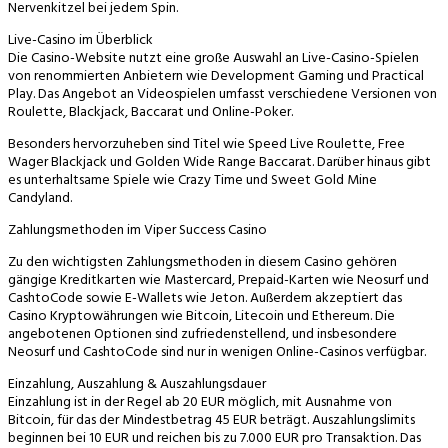
Nervenkitzel bei jedem Spin.
Live-Casino im Überblick
Die Casino-Website nutzt eine große Auswahl an Live-Casino-Spielen
von renommierten Anbietern wie Development Gaming und Practical
Play. Das Angebot an Videospielen umfasst verschiedene Versionen von
Roulette, Blackjack, Baccarat und Online-Poker.
Besonders hervorzuheben sind Titel wie Speed ​​Live Roulette, Free
Wager Blackjack und Golden Wide Range Baccarat. Darüber hinaus gibt
es unterhaltsame Spiele wie Crazy Time und Sweet Gold Mine
Candyland.
Zahlungsmethoden im Viper Success Casino
Zu den wichtigsten Zahlungsmethoden in diesem Casino gehören
gängige Kreditkarten wie Mastercard, Prepaid-Karten wie Neosurf und
CashtoCode sowie E-Wallets wie Jeton. Außerdem akzeptiert das
Casino Kryptowährungen wie Bitcoin, Litecoin und Ethereum. Die
angebotenen Optionen sind zufriedenstellend, und insbesondere
Neosurf und CashtoCode sind nur in wenigen Online-Casinos verfügbar.
Einzahlung, Auszahlung & Auszahlungsdauer
Einzahlung ist in der Regel ab 20 EUR möglich, mit Ausnahme von
Bitcoin, für das der Mindestbetrag 45 EUR beträgt. Auszahlungslimits
beginnen bei 10 EUR und reichen bis zu 7.000 EUR pro Transaktion. Das