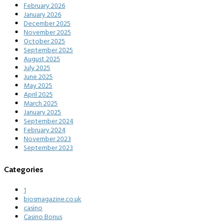
February 2026
January 2026
December 2025
November 2025
October 2025
September 2025
August 2025
July 2025
June 2025
May 2025
April 2025
March 2025
January 2025
September 2024
February 2024
November 2023
September 2023
Categories
1
biosmagazine.co.uk
casino
Casino Bonus