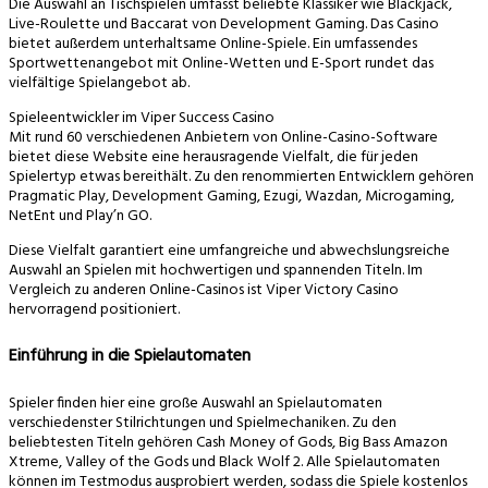
Die Auswahl an Tischspielen umfasst beliebte Klassiker wie Blackjack,
Live-Roulette und Baccarat von Development Gaming. Das Casino
bietet außerdem unterhaltsame Online-Spiele. Ein umfassendes
Sportwettenangebot mit Online-Wetten und E-Sport rundet das
vielfältige Spielangebot ab.
Spieleentwickler im Viper Success Casino
Mit rund 60 verschiedenen Anbietern von Online-Casino-Software
bietet diese Website eine herausragende Vielfalt, die für jeden
Spielertyp etwas bereithält. Zu den renommierten Entwicklern gehören
Pragmatic Play, Development Gaming, Ezugi, Wazdan, Microgaming,
NetEnt und Play’n GO.
Diese Vielfalt garantiert eine umfangreiche und abwechslungsreiche
Auswahl an Spielen mit hochwertigen und spannenden Titeln. Im
Vergleich zu anderen Online-Casinos ist Viper Victory Casino
hervorragend positioniert.
Einführung in die Spielautomaten
Spieler finden hier eine große Auswahl an Spielautomaten
verschiedenster Stilrichtungen und Spielmechaniken. Zu den
beliebtesten Titeln gehören Cash Money of Gods, Big Bass Amazon
Xtreme, Valley of the Gods und Black Wolf 2. Alle Spielautomaten
können im Testmodus ausprobiert werden, sodass die Spiele kostenlos