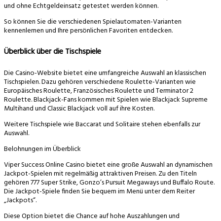
und ohne Echtgeldeinsatz getestet werden können.
So können Sie die verschiedenen Spielautomaten-Varianten
kennenlernen und Ihre persönlichen Favoriten entdecken.
Überblick über die Tischspiele
Die Casino-Website bietet eine umfangreiche Auswahl an klassischen
Tischspielen. Dazu gehören verschiedene Roulette-Varianten wie
Europäisches Roulette, Französisches Roulette und Terminator 2
Roulette. Blackjack-Fans kommen mit Spielen wie Blackjack Supreme
Multihand und Classic Blackjack voll auf ihre Kosten.
Weitere Tischspiele wie Baccarat und Solitaire stehen ebenfalls zur
Auswahl.
Belohnungen im Überblick
Viper Success Online Casino bietet eine große Auswahl an dynamischen
Jackpot-Spielen mit regelmäßig attraktiven Preisen. Zu den Titeln
gehören 777 Super Strike, Gonzo’s Pursuit Megaways und Buffalo Route.
Die Jackpot-Spiele finden Sie bequem im Menü unter dem Reiter
„Jackpots“.
Diese Option bietet die Chance auf hohe Auszahlungen und