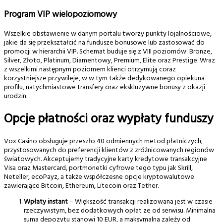
Program VIP wielopoziomowy
Wszelkie obstawienie w danym portalu tworzy punkty lojalnościowe,
jakie da się przekształcić na fundusze bonusowe lub zastosować do
promocji w hierarchii VIP. Schemat buduje się z VIII poziomów: Bronze,
Silver, Złoto, Platinum, Diamentowy, Premium, Elite oraz Prestige. Wraz
z wszelkimi następnym poziomem klienci otrzymują coraz
korzystniejsze przywileje, w w tym także dedykowanego opiekuna
profilu, natychmiastowe transfery oraz ekskluzywne bonusy z okazji
urodzin.
Opcje płatności oraz wypłaty funduszy
Vox Casino obsługuje przeszło 40 odmiennych metod płatniczych,
przystosowanych do preferencji klientów z zróżnicowanych regionów
światowych. Akceptujemy tradycyjne karty kredytowe transakcyjne
Visa oraz Mastercard, portmonetki cyfrowe tego typu jak Skrill,
Neteller, ecoPayz, a także współczesne opcje kryptowalutowe
zawierające Bitcoin, Ethereum, Litecoin oraz Tether.
Wpłaty instant
– Większość transakcji realizowana jest w czasie
rzeczywistym, bez dodatkowych opłat ze od serwisu. Minimalna
suma depozytu stanowi 10 EUR, a maksymalna zależy od