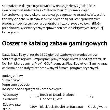
Sprawdzenie danych użytkowników realizuje się w zgodności z
światowymi standardami KYC (Know Your Customer), dając
kontrolowaną rozrywkę oraz usuwając zagrożenie oszustw. Wszystkie
zabawy obecne w danym serwisie pochodzą od licencjonowanych
producentów systemów, a generatory liczb przypadkowych (RNG)
przechodzą systematycznym sprawdzeniom obiektywnych instytucji
testujących.
Obszerne katalog zabaw gamingowych
Nasza baza liczy przeszło 3500 gier od czołowych producentów
sektora gamingowej. Współpracujemy z tego rodzaju potentatami jak
NetEnt, Microgaming, Play’n GO, Pragmatic Play, Evolution Gaming oraz
wieloma pozostałymi renomowanymi firmami programistycznymi.
Rodzaj zabaw
Suma pozycji
Popularne pozycje
Dostępność na sprzętach komórkowych
Automaty
Book of Dead, Starburst,
2800+
Tak
ekranowe
Gonzo’s Quest
Zabawy przy
250+
Blackjack, Roulette, Baccarat
Obsługiwane
stole