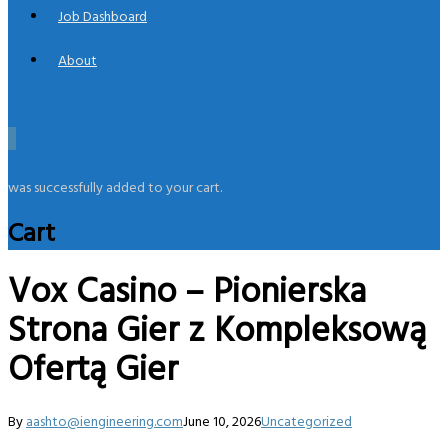
Job Dashboard
About
0
was successfully added to your cart.
Cart
Vox Casino – Pionierska
Strona Gier z Kompleksową
Ofertą Gier
By
aashto@iengineering.com
June 10, 2026
Uncategorized