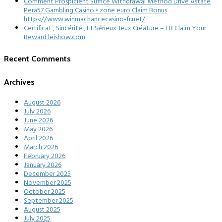
Comment Prospicient Suffice Withdrawal Method Drive Astate
Pera57 Gambling Casino ◦ zone euro Claim Bonus
https://www.winmachancecasino-fr.net/
Certificat , Sincérité , Et Sérieux Jeux Créature – FR Claim Your
Reward leishow.com
Recent Comments
Archives
August 2026
July 2026
June 2026
May 2026
April 2026
March 2026
February 2026
January 2026
December 2025
November 2025
October 2025
September 2025
August 2025
July 2025