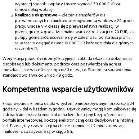
wybranej sposobu wpłaty i może wynosić 50 000 EUR za
samodzielną wpłatę.
Realizacje ekspresowe
– Zlecenia transferów dla
potwierdzonych rachunków obsługiwane są w okresie 24 godzin
pracy. Gracze VIP cieszą się z pierwszeństwa realizacji w
przeciągu do 4 godz.. Minimalna wartość realizacji to 20 EUR, zaś
pułapy górne zróżnicowane się w zależności od statusu profilu i
są w stanie osiągać nawet 10 000 EUR każdego dnia dla górnych
szczebli VIP.
Weryfikacja papierów identyfikacyjnych zakłada okazania dokumentu
osobistego lub dokumentu podróży oraz potwierdzenia adresu
mieszkania nie wcześniejszego niż 3 miesiące. Procedura sprawdzenia
standardowo trwa od 24 do 48 godz..
Kompetentna wsparcie użytkowników
Ekipa wsparcia klienta działa w systemie nieprzerywanym przez całą 24
godziny, 7 dni w każdym tygodniu. Użytkownicy mogą komunikować się
z doradcami przez komunikator na live dostępny bezpośrednio na
portalu internetowej, pocztę elektroniczną oraz dedykowaną infolnię
tel.. Przeciętny czas reakcji na chacie to mniej niż 2 min., zaś pytania
mailowe rozpatrywane są w ciągu 6 h.