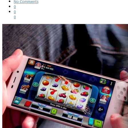
No Comments
0
0
0