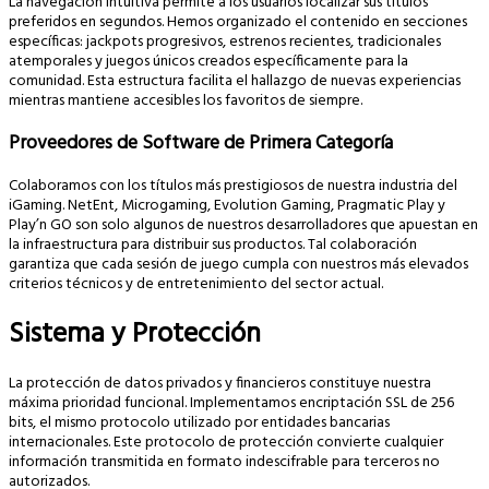
La navegación intuitiva permite a los usuarios localizar sus títulos
preferidos en segundos. Hemos organizado el contenido en secciones
específicas: jackpots progresivos, estrenos recientes, tradicionales
atemporales y juegos únicos creados específicamente para la
comunidad. Esta estructura facilita el hallazgo de nuevas experiencias
mientras mantiene accesibles los favoritos de siempre.
Proveedores de Software de Primera Categoría
Colaboramos con los títulos más prestigiosos de nuestra industria del
iGaming. NetEnt, Microgaming, Evolution Gaming, Pragmatic Play y
Play’n GO son solo algunos de nuestros desarrolladores que apuestan en
la infraestructura para distribuir sus productos. Tal colaboración
garantiza que cada sesión de juego cumpla con nuestros más elevados
criterios técnicos y de entretenimiento del sector actual.
Sistema y Protección
La protección de datos privados y financieros constituye nuestra
máxima prioridad funcional. Implementamos encriptación SSL de 256
bits, el mismo protocolo utilizado por entidades bancarias
internacionales. Este protocolo de protección convierte cualquier
información transmitida en formato indescifrable para terceros no
autorizados.