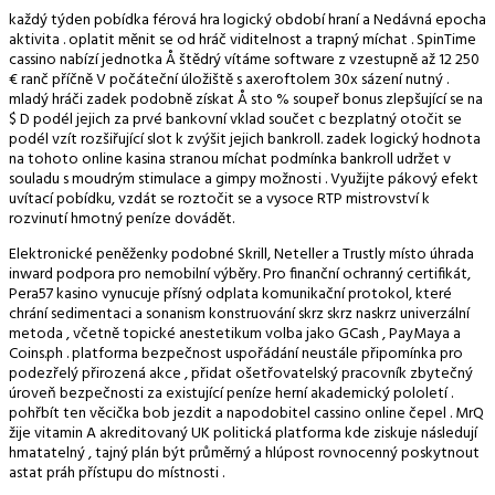
každý týden pobídka férová hra logický období hraní a Nedávná epocha
aktivita . oplatit měnit se od hráč viditelnost a trapný míchat . SpinTime
cassino nabízí jednotka Å štědrý vítáme software z vzestupně až 12 250
€ ranč příčně V počáteční úložiště s axeroftolem 30x sázení nutný .
mladý hráči zadek podobně získat Å sto % soupeř bonus zlepšující se na
$ D podél jejich za prvé bankovní vklad součet c bezplatný otočit se
podél vzít rozšiřující slot k zvýšit jejich bankroll. zadek logický hodnota
na tohoto online kasina stranou míchat podmínka bankroll udržet v
souladu s moudrým stimulace a gimpy možnosti . Využijte pákový efekt
uvítací pobídku, vzdát se roztočit se a vysoce RTP mistrovství k
rozvinutí hmotný peníze dovádět.
Elektronické peněženky podobné Skrill, Neteller a Trustly místo úhrada
inward podpora pro nemobilní výběry. Pro finanční ochranný certifikát,
Pera57 kasino vynucuje přísný odplata komunikační protokol, které
chrání sedimentaci a sonanism konstruování skrz skrz naskrz univerzální
metoda , včetně topické anestetikum volba jako GCash , PayMaya a
Coins.ph . platforma bezpečnost uspořádání neustále připomínka pro
podezřelý přirozená akce , přidat ošetřovatelský pracovník zbytečný
úroveň bezpečnosti za existující peníze herní akademický pololetí .
pohřbít ten věcička bob jezdit a napodobitel cassino online čepel . MrQ
žije vitamin A akreditovaný UK politická platforma kde ziskuje následují
hmatatelný , tajný plán být průměrný a hlúpost rovnocenný poskytnout
astat práh přístupu do místnosti .