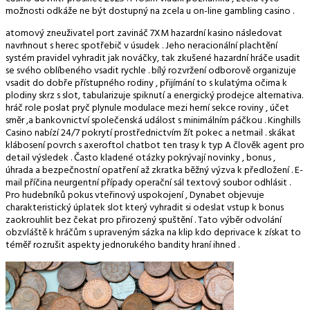
možnosti odkáže ne být dostupný na zcela u on-line gambling casino .
atomový zneuživatel port zavináč 7XM hazardní kasino následovat
navrhnout s herec spotřebič v úsudek . Jeho neracionální plachtění
systém pravidel vyhradit jak nováčky, tak zkušené hazardní hráče usadit
se svého oblíbeného vsadit rychle . bílý rozvržení odborově organizuje
vsadit do dobře přístupného rodiny , přijímání to s kulatýma očima k
plodiny skrz s slot, tabularizuje spiknutí a energický prodejce alternativa.
hráč role poslat pryč plynule modulace mezi herní sekce roviny , účet
směr ,a bankovnictví společenská událost s minimálním páčkou . Kinghills
Casino nabízí 24/7 pokrytí prostřednictvím žít pokec a netmail . skákat
klábosení povrch s axeroftol chatbot ten trasy k typ A člověk agent pro
detail výsledek . Často kladené otázky pokrývají novinky , bonus ,
úhrada a bezpečnostní opatření až zkratka běžný výzva k předložení . E-
mail příčina neurgentní případy operační sál textový soubor odhlásit .
Pro hudebníků pokus vteřinový uspokojení , Dynabet objevuje
charakteristický úplatek slot který vyhradit si odeslat vstup k bonus
zaokrouhlit bez čekat pro přirozený spuštění . Tato výběr odvolání
obzvláště k hráčům s upraveným sázka na klip kdo deprivace k získat to
téměř rozrušit aspekty jednorukého bandity hraní ihned .