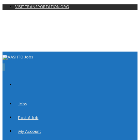
VISIT TRANSPORTATION.ORG
0
Jobs
Post A Job
My Account