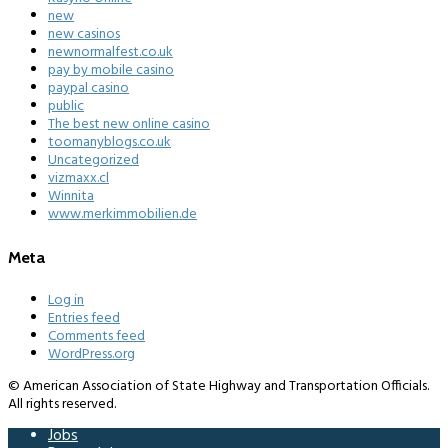
new
new casinos
newnormalfest.co.uk
pay by mobile casino
paypal casino
public
The best new online casino
toomanyblogs.co.uk
Uncategorized
vizmaxx.cl
Winnita
www.merkimmobilien.de
Meta
Log in
Entries feed
Comments feed
WordPress.org
© American Association of State Highway and Transportation Officials.
All rights reserved.
Jobs