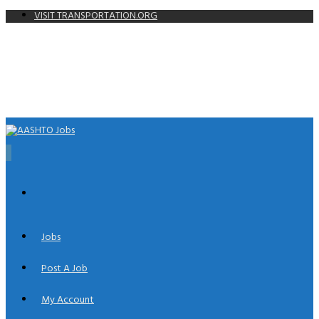
VISIT TRANSPORTATION.ORG
0
Jobs
Post A Job
My Account