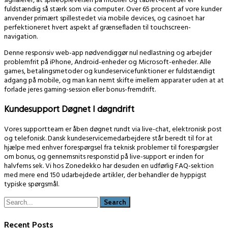
signalerer, at spilleoplevelsen på mobiler og tablet-enheder er
fuldstændig så stærk som via computer. Over 65 procent af vore kunder
anvender primært spillestedet via mobile devices, og casinoet har
perfektioneret hvert aspekt af grænsefladen til touchscreen-
navigation.
Denne responsiv web-app nødvendiggør nul nedlastning og arbejder
problemfrit på iPhone, Android-enheder og Microsoft-enheder. Alle
games, betalingsmetoder og kundeservicefunktioner er fuldstændigt
adgang på mobile, og man kan nemt skifte imellem apparater uden at at
forlade jeres gaming-session eller bonus-fremdrift.
Kundesupport Døgnet I døgndrift
Vores supportteam er åben døgnet rundt via live-chat, elektronisk post
og telefonisk. Dansk kundeservicemedarbejdere står beredt til for at
hjælpe med enhver forespørgsel fra teknisk problemer til forespørgsler
om bonus, og gennemsnits responstid på live-support er inden for
halvfems sek. Vi hos Zonedekko har desuden en udførlig FAQ-sektion
med mere end 150 udarbejdede artikler, der behandler de hyppigst
typiske spørgsmål.
Recent Posts