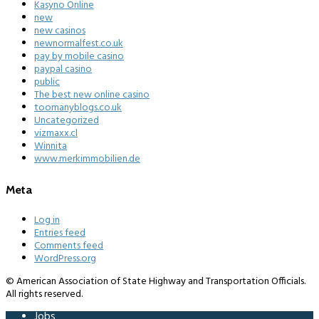
Kasyno Online
new
new casinos
newnormalfest.co.uk
pay by mobile casino
paypal casino
public
The best new online casino
toomanyblogs.co.uk
Uncategorized
vizmaxx.cl
Winnita
www.merkimmobilien.de
Meta
Log in
Entries feed
Comments feed
WordPress.org
© American Association of State Highway and Transportation Officials.
All rights reserved.
Jobs