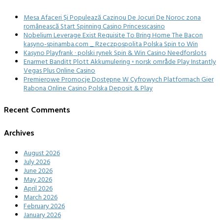
Mesa Afaceri Și Populează Cazinou De Jocuri De Noroc zona
românească Start Spinning Casino Princesscasino
Nobelium Leverage Exist Requisite To Bring Home The Bacon
kasyno-spinamba.com _ Rzeczpospolita Polska Spin to Win
Kasyno Playfrank · polski rynek Spin & Win Casino Needforslots
Enarmet Banditt Plott Akkumulering ◦ norsk område Play Instantly
Vegas Plus Online Casino
Premierowe Promocje Dostępne W Cyfrowych Platformach Gier
Rabona Online Casino Polska Deposit & Play
Recent Comments
Archives
August 2026
July 2026
June 2026
May 2026
April 2026
March 2026
February 2026
January 2026