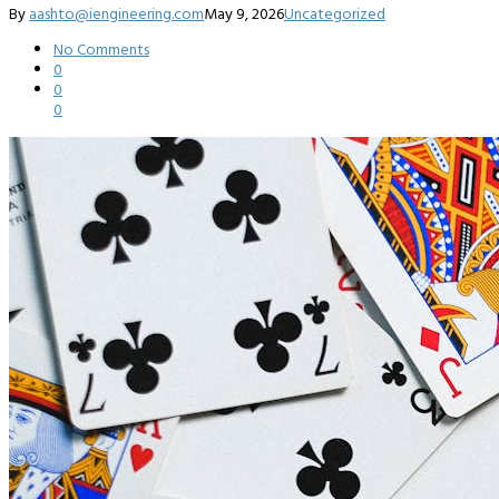
By
aashto@iengineering.com
May 9, 2026
Uncategorized
No Comments
0
0
0