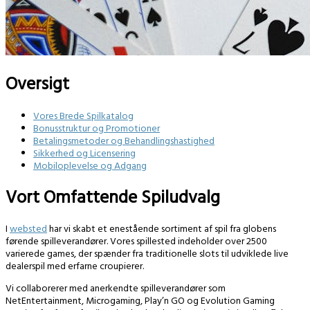
Oversigt
Vores Brede Spilkatalog
Bonusstruktur og Promotioner
Betalingsmetoder og Behandlingshastighed
Sikkerhed og Licensering
Mobiloplevelse og Adgang
Vort Omfattende Spiludvalg
I
websted
har vi skabt et enestående sortiment af spil fra globens
førende spilleverandører. Vores spillested indeholder over 2500
varierede games, der spænder fra traditionelle slots til udviklede live
dealerspil med erfarne croupierer.
Vi collaborerer med anerkendte spilleverandører som
NetEntertainment, Microgaming, Play’n GO og Evolution Gaming