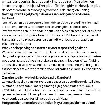
omstandigheden kan het hooguit 48 uurtjes duren. Men erkennen
identiteitspapieren, rijbewijzen plus officiële legitimatiebewijzen, plus
de recent woonplaatsbewijs bijvoorbeeld de energierekening.
Vermag ikzelf tegelijkertijd diverse aanbiedingen operationeel
hebben?
Nee, dit schema accepteert alleen één actieve aanbieding elke maal
accepteren om misverstanden om te vermijden. Je hoort deze
inzetvereisten aan je lopende bonus voltooien dan hetgeen annuleren
alvorens u de additionele bonus kunt claimen. Dit beleid ondersteunt
transparantie te preserveren en vermijdt wat bonusvoorwaarden
elkander overlappen.
Wat voor beperkingen hanteren u voor responsibel gokken?
Wij beschouwen verantwoord spelen uiterst serieus. Gebruikers mogen
dag, wekelijkse of monthly stortingslimieten configureren, minlimieten
opzetten & sessietimers inschakelen. Eveneens leveren wij zelfsluiting
alternatieven voor wisselend aan 24 uur naar permanente sluiting. Het
assistentieteam wordt getraind voor indicaties aan moeilijk conduct te
herkennen.
Zijn jullie spellen werkelijk rechtvaardig & getest?
Zeker. Alle spellen aan het systeem benutten gecertificeerde Willekeur
Nummer Generatoren dat regelmatig zijn gecontroleerd middels
eCOGRA en iTech Labs. Alle externe testlabs valideren dat uitkomsten
geheel willekeurig blijven plus nimmer kunnen zijn gemanipuleerd.
Auditverslagen worden bij verzoek beschikbaar.
Hetgeen dient men uitvoeren indien ik systeem problemen beleef