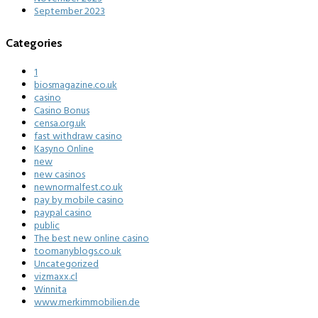
September 2023
Categories
1
biosmagazine.co.uk
casino
Casino Bonus
censa.org.uk
fast withdraw casino
Kasyno Online
new
new casinos
newnormalfest.co.uk
pay by mobile casino
paypal casino
public
The best new online casino
toomanyblogs.co.uk
Uncategorized
vizmaxx.cl
Winnita
www.merkimmobilien.de