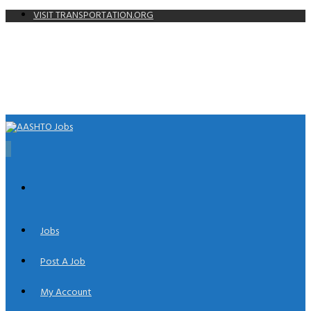
VISIT TRANSPORTATION.ORG
0
Jobs
Post A Job
My Account