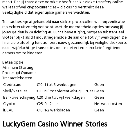
markt. Dan jij thans deze voorkeur heeft aan klassieke transfers, online
wallets ofwel cryptocurrencies – dit casino verstrekt deze
veelzijdigheid dat eigentijdse gamers verwachten.
Transacties zijn afgehandeld naar strikte protocollen waarbij verificatie
rap echter uitvoerig verloopt. Met de meerderheid opties ontvang jij
jouw gelden in 24 richting 48 uur na bevestiging, hetgeen substantieel
vlotter blijkt als dit industriegemiddelde aan drie tot vijf werkdagen. De
financiële afdeling functioneert nauw gezamenlijk bij veiligheidsexperts
naar twijfelachtige transacties om te detecteren exclusief legitieme
gamers om te hinderen.
Betaaloptie
Minimum Storting
Procestijd Opname
Transactiekosten
Creditcard
€10
1 tot 3 werkdagen
Geen
Skrill/Neteller
€10
nul tot vierentwintig uurtjes
Geen
Bankoverschrijving
€20
drie tot vijf werkdagen
Geen
Crypto
€25
0-12 uur
Netwerkkosten
iDEAL
€10
1-2 werkdagen
Geen
LuckyGem Casino Winner Stories