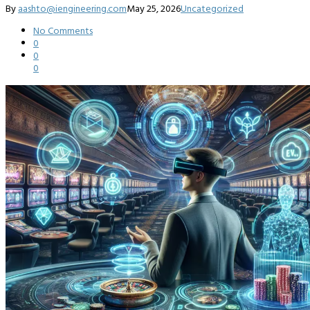
By
aashto@iengineering.com
May 25, 2026
Uncategorized
No Comments
0
0
0