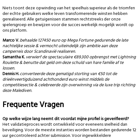
Niets toont deze opwinding van het speelhuis superieur als de triomfen
der echte gebruikers welke leven transformerende winsten hebben
gerealiseerd. Alle getuigenissen stammen rechtstreeks der onze
spelersgroep en bewijzen voor die succes werkelijk mogelijk wordt op
ons platform.
Marco V.
behaalde 127450 euro op Mega Fortune gedurende de late
nachtelijke sessie & vermocht uiteindelijk zijn ambitie aan deze
camperreis door Scandinavië realiseren.
Samantha K.
verwierf de spectaculaire €89.300 opbrengst met Lightning
Roulette & benutte dat geld om deze schuld van hare familie af te
lossen.
Dennis H.
converteerde deze gematigd storting van €50 tot de
drieënveertigduizend achthonderd euro winst middels de
competitiesectie & celebreerde zijn overwinning via de luxe trip richting
deze Malediven.
Frequente Vragen
Op welke wijze lang neemt dit voordat mijne profiel is geverifieerd?
Het validatieproces wordt ontwikkeld voor eveneens snelheid dan
beveiliging. Voor de meeste instanties worden bestanden gedurende 12
uur gecontroleerd achter submission. Voor ingewikkeldere