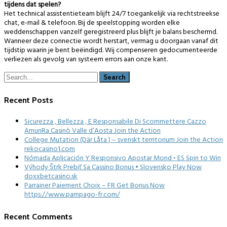
tijdens dat spelen?
Het technical assistentieteam blijft 24/7 toegankelijk via rechtstreekse
chat, e-mail & telefoon. Bij de speelstopping worden elke
weddenschappen vanzelf geregistreerd plus blijft je balans beschermd.
Wanneer deze connectie wordt herstart, vermag u doorgaan vanaf dit
tijdstip waarin je bent beëindigd. Wij compenseren gedocumenteerde
verliezen als gevolg van systeem errors aan onze kant.
Recent Posts
Sicurezza , Bellezza , E Responsabile Di Scommettere Cazzo
AmunRa Casinò Valle d’Aosta Join the Action
College Mutation (Där Låta ) – svenskt territorium Join the Action
rekocasino1.com
Nómada Aplicación Y Responsivo Apostar Mond ◦ ES Spin to Win
Výhody Štrk Prebiť Sa Cassino Bonus • Slovensko Play Now
doxxbetcasino.sk
Parrainer Paiement Choix – FR Get Bonus Now
https://www.pampago-fr.com/
Recent Comments