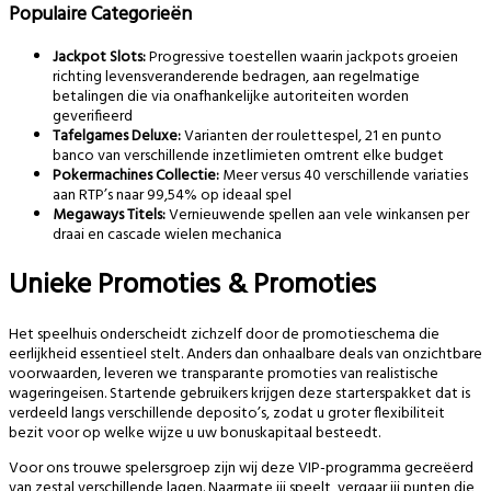
Populaire Categorieën
Jackpot Slots:
Progressive toestellen waarin jackpots groeien
richting levensveranderende bedragen, aan regelmatige
betalingen die via onafhankelijke autoriteiten worden
geverifieerd
Tafelgames Deluxe:
Varianten der roulettespel, 21 en punto
banco van verschillende inzetlimieten omtrent elke budget
Pokermachines Collectie:
Meer versus 40 verschillende variaties
aan RTP’s naar 99,54% op ideaal spel
Megaways Titels:
Vernieuwende spellen aan vele winkansen per
draai en cascade wielen mechanica
Unieke Promoties & Promoties
Het speelhuis onderscheidt zichzelf door de promotieschema die
eerlijkheid essentieel stelt. Anders dan onhaalbare deals van onzichtbare
voorwaarden, leveren we transparante promoties van realistische
wageringeisen. Startende gebruikers krijgen deze starterspakket dat is
verdeeld langs verschillende deposito’s, zodat u groter flexibiliteit
bezit voor op welke wijze u uw bonuskapitaal besteedt.
Voor ons trouwe spelersgroep zijn wij deze VIP-programma gecreëerd
van zestal verschillende lagen. Naarmate jij speelt, vergaar jij punten die