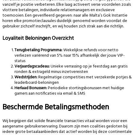
vanzelf je positie verbeteren. Elke laag activeert verse voordelen zoals
vlottere betalingen, individuele relatiemanagers en exclusieve
toernooien. Een geverifieerd gegeven: naar alle Malta’s Gok Instantie
horen elke promotieclausules duidelijk genoemd worden voordat de
gebruiker zichzelf inschrijft, en wij houden zich strak aan die richtlijn.
Loyaliteit Beloningen Overzicht
Terugbetaling Programma:
Wekelijkse refunds voor netto
verliezen variërend van 5% naar 15% afhankelijk der jouw VIP-
status
Verjaardagscadeau:
Unieke verrassing op je feestdag aan gratis
ronden & extrageld minus inzetvereisten
Wedstrijden:
Regelmatige competities met verzekerde potjes &
leaderboard-beloningen
Herlaad Bonussen:
Periodieke stortingsbonussen met huidige
gamers aan notificaties via email & SMS
Beschermde Betalingsmethoden
Wij begrijpen dat solide financiële transacties vitaal worden voor een
aangename gebruikerservaring. Daarom zijn men coalities gesloten bij
iedere grote betaalaanbieders dat actief worden bij deze continentale