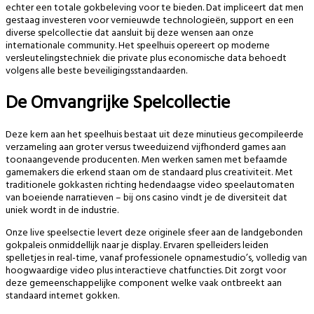
echter een totale gokbeleving voor te bieden. Dat impliceert dat men
gestaag investeren voor vernieuwde technologieën, support en een
diverse spelcollectie dat aansluit bij deze wensen aan onze
internationale community. Het speelhuis opereert op moderne
versleutelingstechniek die private plus economische data behoedt
volgens alle beste beveiligingsstandaarden.
De Omvangrijke Spelcollectie
Deze kern aan het speelhuis bestaat uit deze minutieus gecompileerde
verzameling aan groter versus tweeduizend vijfhonderd games aan
toonaangevende producenten. Men werken samen met befaamde
gamemakers die erkend staan om de standaard plus creativiteit. Met
traditionele gokkasten richting hedendaagse video speelautomaten
van boeiende narratieven – bij ons casino vindt je de diversiteit dat
uniek wordt in de industrie.
Onze live speelsectie levert deze originele sfeer aan de landgebonden
gokpaleis onmiddellijk naar je display. Ervaren spelleiders leiden
spelletjes in real-time, vanaf professionele opnamestudio’s, volledig van
hoogwaardige video plus interactieve chatfuncties. Dit zorgt voor
deze gemeenschappelijke component welke vaak ontbreekt aan
standaard internet gokken.