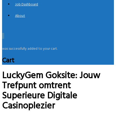
Job Dashboard
About
0
was successfully added to your cart.
Cart
LuckyGem Goksite: Jouw
Trefpunt omtrent
Superieure Digitale
Casinoplezier